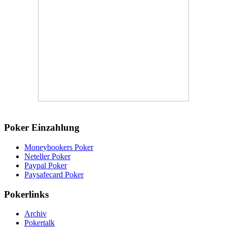
Poker Einzahlung
Moneybookers Poker
Neteller Poker
Paypal Poker
Paysafecard Poker
Pokerlinks
Archiv
Pokertalk