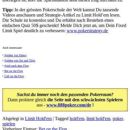
Tipp:
In der grössten Pokerschule der Welt kannst Du tausende
Videos anschauen und Strategie-Artikel zu Limit Hold’em lesen.
Die Schule ist kostenlos und Du erhältst nach Bestehen eines
einfachen Quiz 50$ geschenkt! Melde Dich jetzt an, um Dein Fixed
Limit Spiel deutlich zu verbessern:
www.pokerstrategy.de
Auch interessant:
•
Spielen von Draws
•
Spielen von Set und Trips
•
Spiel nach dem Flop
•
Bet on the Flop
•
Call on the Flop
Suchst du immer noch den passenden Pokerraum?
Dann probiere gleich
die Seite mit den schwächsten Spielern
aus -
www.888poker.com/de
!
Abgelegt in
Limit Hold'em
| Tagged
hold'em
,
limit hold'em
,
poker
,
spielen
Vorheriger Eintrag:
Bet on the Flop