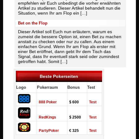
empfehlen wir Euch unbedingt die vorher erwähnten
Artikel zu studieren. Dieser Artikel behandelt nun die
Situation, wenn Ihr am Flop ein […]
Bet on the Flop
Dieser Artikel soll Euch nun erläutern, warum es
zumeist die bessere Option ist, einen Bet zu machen
anstatt zu checken oder nur zu callen. Aus einem
einfachen Grund. Wenn Ihr am Flop als erster mit
einer Bet eröffnet, dann gebt Ihr dem Tisch das
Signal, dass Ihr eventuell stark seid oder zumindest
getroffen habt. Somit […]
Beste Pokerseiten
Logo
Pokerraum
Bonus
Test
888 Poker
$ 600
Test
RedKings
$ 2500
Test
PartyPoker
€ 325
Test