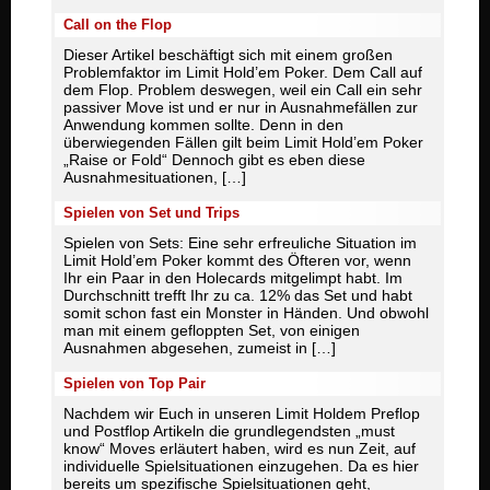
Call on the Flop
Dieser Artikel beschäftigt sich mit einem großen
Problemfaktor im Limit Hold’em Poker. Dem Call auf
dem Flop. Problem deswegen, weil ein Call ein sehr
passiver Move ist und er nur in Ausnahmefällen zur
Anwendung kommen sollte. Denn in den
überwiegenden Fällen gilt beim Limit Hold’em Poker
„Raise or Fold“ Dennoch gibt es eben diese
Ausnahmesituationen, […]
Spielen von Set und Trips
Spielen von Sets: Eine sehr erfreuliche Situation im
Limit Hold’em Poker kommt des Öfteren vor, wenn
Ihr ein Paar in den Holecards mitgelimpt habt. Im
Durchschnitt trefft Ihr zu ca. 12% das Set und habt
somit schon fast ein Monster in Händen. Und obwohl
man mit einem gefloppten Set, von einigen
Ausnahmen abgesehen, zumeist in […]
Spielen von Top Pair
Nachdem wir Euch in unseren Limit Holdem Preflop
und Postflop Artikeln die grundlegendsten „must
know“ Moves erläutert haben, wird es nun Zeit, auf
individuelle Spielsituationen einzugehen. Da es hier
bereits um spezifische Spielsituationen geht,