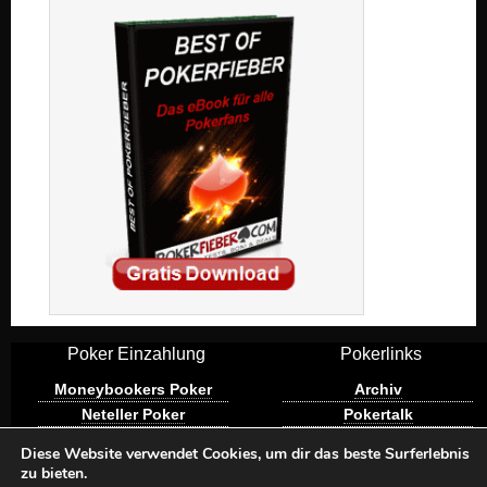
Poker Einzahlung
Pokerlinks
Moneybookers Poker
Archiv
Neteller Poker
Pokertalk
Paypal Poker
Pot Odds
Diese Website verwendet Cookies, um dir das beste Surferlebnis
Paysafecard Poker
Spielen mit
zu bieten.
Verantwortung