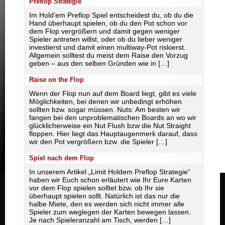
Preflop Strategie
Im Hold’em Preflop Spiel entscheidest du, ob du die
Hand überhaupt spielen, ob du den Pot schon vor
dem Flop vergrößern und damit gegen weniger
Spieler antreten willst, oder ob du lieber weniger
investierst und damit einen multiway-Pot riskierst.
Allgemein solltest du meist dem Raise den Vorzug
geben – aus den selben Gründen wie in […]
Raise on the Flop
Wenn der Flop nun auf dem Board liegt, gibt es viele
Möglichkeiten, bei denen wir unbedingt erhöhen
sollten bzw. sogar müssen. Nuts: Am besten wir
fangen bei den unproblematischen Boards an wo wir
glücklicherweise ein Nut Flush bzw die Nut Straight
floppen. Hier liegt das Hauptaugenmerk darauf, dass
wir den Pot vergrößern bzw. die Spieler […]
Spiel nach dem Flop
In unserem Artikel „Limit Holdem Preflop Strategie“
haben wir Euch schon erläutert wie Ihr Eure Karten
vor dem Flop spielen solltet bzw. ob Ihr sie
überhaupt spielen sollt. Natürlich ist das nur die
halbe Miete, den es werden sich nicht immer alle
Spieler zum weglegen der Karten bewegen lassen.
Je nach Spieleranzahl am Tisch, werden […]