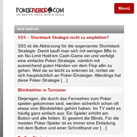
Menü
limit hold’em
SSS – Shortstack Strategie nicht zu empfehlen?
SSS ist die Abkürzung für die sogenannte Shortstack
Strategie. Damit kauft man sich mit wenigen BBs in
ein No-Limit Hold’em Cash-Game ein und verfolgt
eine einfache Poker-Strategie, nämlich mit
ausreichend guten Händen vor dem Flop allin zu
gehen. Weil sie so leicht zu erlernen ist, richtet sie
sich hauptsächlich an Poker-Einsteiger. Allerdings hat
diese Poker-Strategie […]
Blindstehlen in Turnieren
Diejenigen, die durch das Fernsehen zum Poker
spielen gekommen sind, werden sicherlich schon oft
etwas vom Blindstehlen gehört haben. Im TV sieht es
häufig ganz einfach aus: Ein Spieler erhöht am
Button und alle folden. Er gewinnt die Blinds. Für die
meisten Poker-Spieler ist es immer eine Einladung
mit dem Button und einer Schrotthand vor […]