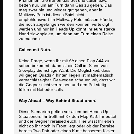
Phänomen. Sie treffen das Set und callen bzw.
betten nur, um am Turn dann Gas zu geben. Das
mag zwar hin und wieder gut gehen, aber in
Multiway Pots ist dieses Spiel nicht
empfehlenswert. In Multiway Pots müssen Hände,
die noch abgefangen werden können, verteidigt
werden und nur im Heads Up könnt Ihr eure starke
Hand slow spielen, um dann am Turn einen Raise
zu machen.
Callen mit Nuts:
Keine Frage, wenn Ihr mit AA einen Flop A44 zu
sehen bekommt, dann ist ein Call im Sinne von
Slowplay die richtige Wahl. Die Möglichkeit, dass
wir gegen Quads 4 hinten liegen ist mathematisch
vernachlässigbar. Deswegen schauen wir, dass wir
die Gegner nicht vertreiben und den Pot stetig
füllen mit Bet oder calls.
Way Ahead – Way Behind Situationen:
Diese Szenarien gelten vor allem bei Heads Up
Situationen. Ihr trefft mit K7 den Flop KJ8. Ihr bettet
und der Gegner reraised euch. Hier wisst Ihr eben
nicht ob Ihr noch in Front liegt oder ob der Reraise
bereits Two Pair oder einen K mit besserem Kicker