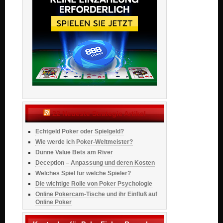
22 Neueste Strategie Artikel
Echtgeld Poker oder Spielgeld?
Wie werde ich Poker-Weltmeister?
Dünne Value Bets am River
Deception – Anpassung und deren Kosten
Welches Spiel für welche Spieler?
Die wichtige Rolle von Poker Psychologie
Online Pokercam-Tische und ihr Einfluß auf
Online Poker