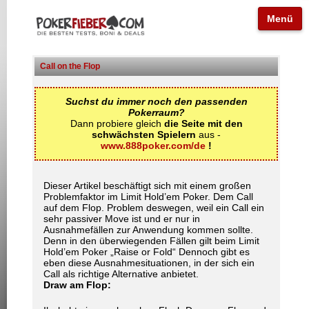
Menü
Call on the Flop
Suchst du immer noch den passenden
Pokerraum?
Dann probiere gleich
die Seite mit den
schwächsten Spielern
aus -
www.888poker.com/de
!
Dieser Artikel beschäftigt sich mit einem großen
Problemfaktor im Limit Hold’em Poker. Dem Call
auf dem Flop. Problem deswegen, weil ein Call ein
sehr passiver Move ist und er nur in
Ausnahmefällen zur Anwendung kommen sollte.
Denn in den überwiegenden Fällen gilt beim Limit
Hold’em Poker „Raise or Fold“ Dennoch gibt es
eben diese Ausnahmesituationen, in der sich ein
Call als richtige Alternative anbietet.
Draw am Flop: