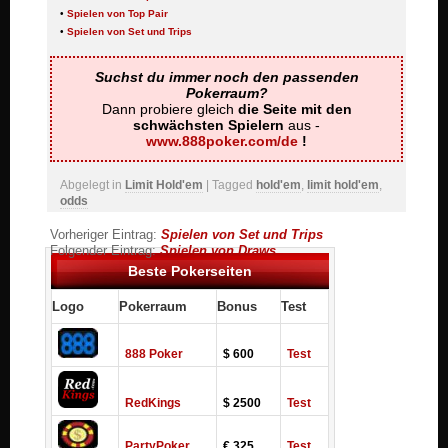
•
Spielen von Top Pair
•
Spielen von Set und Trips
Suchst du immer noch den passenden
Pokerraum?
Dann probiere gleich
die Seite mit den
schwächsten Spielern
aus -
www.888poker.com/de
!
Abgelegt in
Limit Hold'em
| Tagged
hold'em
,
limit hold'em
,
odds
Vorheriger Eintrag:
Spielen von Set und Trips
Folgender Eintrag:
Spielen von Draws
Beste Pokerseiten
Logo
Pokerraum
Bonus
Test
888 Poker
$ 600
Test
RedKings
$ 2500
Test
PartyPoker
€ 325
Test