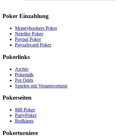
Poker Einzahlung
Moneybookers Poker
Neteller Poker
Paypal Poker
Paysafecard Poker
Pokerlinks
Archiv
Pokertalk
Pot Odds
Spielen mit Verantwortung
Pokerseiten
888 Poker
PartyPoker
Redkings
Pokerturniere