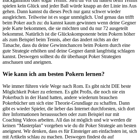
Backgammon oder sogar Tennis. Stell dir vor du hättest beim Tennis
spielen kein Glück und jeder Ball würde knapp an der Linie ins Aus
gehen. Dann kannst du dieses Pech nur ganz schwer wieder
ausgleichen. Teilweise ist es sogar unmöglich. Und genau das trifft
beim Poker auch zu: du kannst kaum gewinnen wenn deine Gegner
jede Karte bekommen, die sie möchten und du nur 72 ausgeteilt
bekommst. Natürlich ist die Glückskomponente beim Pokern höher
als zum Beispiel beim Tennis, aber das ändert nichts an der
Tatsache, dass du deine Gewinnchancen beim Pokern durch eine
gute Strategie erhöhen und deine Gegner damit langfristig schlagen
kannst. Deswegen solltest du dir überhaupt Poker Strategien
anschauen und aneignen.
Wie kann ich am besten Pokern lernen?
Wie immer führen viele Wege nach Rom. Es gibt nicht DIE beste
Möglichkeit Poker zu erlernen. Es gibt Profis, die noch nie ein
Pokerbuch in der Hand hatten, andere wiederum brauchen
Pokerbücher um sich eine Theorie-Grundlage zu schaffen. Dann
gibt es wieder Spieler, die lieber das Internet durchforsten, sich dort
ihre Informationen heraussuchen oder zum Beispiel nur mit
Coaching Videos arbeiten. All das ist möglich und wir werden dir
keinen “Masterplan” vorgeben wie du dir Poker Strategie am besten
aneignest. Wir denken, dass es für Einsteiger am einfachsten ist, sich
mit Artikeln schlau zu machen. Deswegen findest du auf