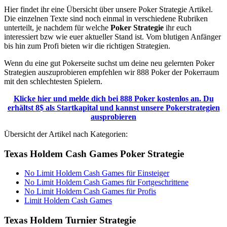
Hier findet ihr eine Übersicht über unsere Poker Strategie Artikel.
Die einzelnen Texte sind noch einmal in verschiedene Rubriken
unterteilt, je nachdem für welche
Poker Strategie
ihr euch
interessiert bzw wie euer aktueller Stand ist. Vom blutigen Anfänger
bis hin zum Profi bieten wir die richtigen Strategien.
Wenn du eine gut Pokerseite suchst um deine neu gelernten Poker
Strategien auszuprobieren empfehlen wir 888 Poker der Pokerraum
mit den schlechtesten Spielern.
Klicke hier und melde dich bei 888 Poker kostenlos an. Du
erhältst 8$ als Startkapital und kannst unsere Pokerstrategien
ausprobieren
Übersicht der Artikel nach Kategorien:
Texas Holdem Cash Games Poker Strategie
No Limit Holdem Cash Games für Einsteiger
No Limit Holdem Cash Games für Fortgeschrittene
No Limit Holdem Cash Games für Profis
Limit Holdem Cash Games
Texas Holdem Turnier Strategie