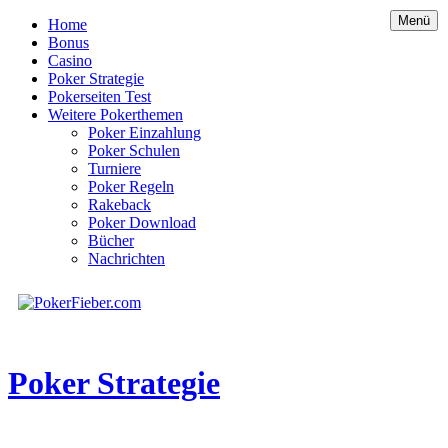
Menü
Home
Bonus
Casino
Poker Strategie
Pokerseiten Test
Weitere Pokerthemen
Poker Einzahlung
Poker Schulen
Turniere
Poker Regeln
Rakeback
Poker Download
Bücher
Nachrichten
Poker Strategie