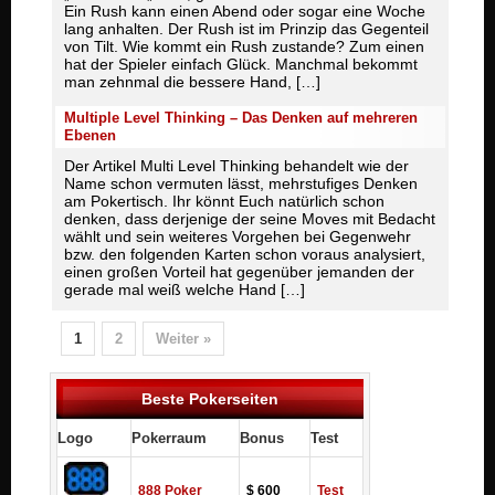
Ein Rush kann einen Abend oder sogar eine Woche
lang anhalten. Der Rush ist im Prinzip das Gegenteil
von Tilt. Wie kommt ein Rush zustande? Zum einen
hat der Spieler einfach Glück. Manchmal bekommt
man zehnmal die bessere Hand, […]
Multiple Level Thinking – Das Denken auf mehreren
Ebenen
Der Artikel Multi Level Thinking behandelt wie der
Name schon vermuten lässt, mehrstufiges Denken
am Pokertisch. Ihr könnt Euch natürlich schon
denken, dass derjenige der seine Moves mit Bedacht
wählt und sein weiteres Vorgehen bei Gegenwehr
bzw. den folgenden Karten schon voraus analysiert,
einen großen Vorteil hat gegenüber jemanden der
gerade mal weiß welche Hand […]
1
2
Weiter »
Beste Pokerseiten
Logo
Pokerraum
Bonus
Test
888 Poker
$ 600
Test