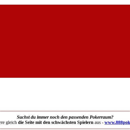
Suchst du immer noch den passenden Pokerraum?
ere gleich
die Seite mit den schwächsten Spielern
aus -
www.888pok