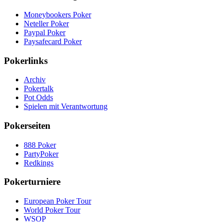
Moneybookers Poker
Neteller Poker
Paypal Poker
Paysafecard Poker
Pokerlinks
Archiv
Pokertalk
Pot Odds
Spielen mit Verantwortung
Pokerseiten
888 Poker
PartyPoker
Redkings
Pokerturniere
European Poker Tour
World Poker Tour
WSOP