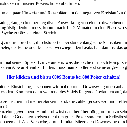
nslücken in unserer Pokerschule aufzufüllen.
er nun ein paar Hinweise und Ratschläge um den negativen Kreislauf zu 
gerade gefangen in einer negativen Auswirkung von einem abweichenden
 langfristig denken muss, kommt nach 1 – 2 Monaten in eine Phase wo si
 Psyche zusätzlich einen Streich.
 zu durchbrechen, durchstöbert dabei stundenlang seine Statistiken und
-Spieler, der keine oder keine schwerwiegenden Leaks hat, dann ist das 
 mal seinen Spielstil zu verändern, was die Sache nur noch komplizier
us dem Abwärtstrend zu finden, muss man zu aller erst seine angeschl
Hier klicken und bis zu 600$ Bonus bei 888 Poker erhalten!
mit der Einstellung, – schauen wir mal ob mein Downswing noch anhält 
u wollen. Kommen dann während des Spiels folgende Gedanken auf, dann
 Raise machen mit meiner starken Hand, die zahlen ja sowieso und treff
hen!
e einzelne gewonnene Hand und wirst nachher übermütig, nur um zu seh
 und deine Gedanken kreisen nicht um gutes Poker sondern um Selbstbest
management. Alle Versuche, durch Limitaufstiege den Downswing durch