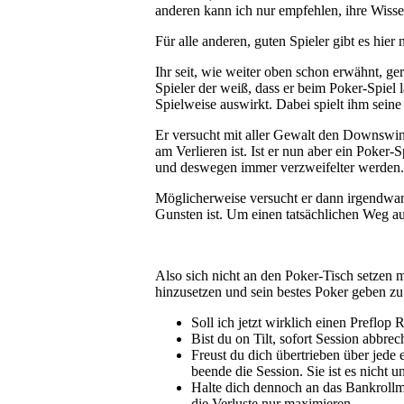
anderen kann ich nur empfehlen, ihre Wisse
Für alle anderen, guten Spieler gibt es hi
Ihr seit, wie weiter oben schon erwähnt, 
Spieler der weiß, dass er beim Poker-Spiel
Spielweise auswirkt. Dabei spielt ihm seine
Er versucht mit aller Gewalt den Downswing
am Verlieren ist. Ist er nun aber ein Poker
und deswegen immer verzweifelter werden.
Möglicherweise versucht er dann irgendwann
Gunsten ist. Um einen tatsächlichen Weg a
Also sich nicht an den Poker-Tisch setzen 
hinzusetzen und sein bestes Poker geben z
Soll ich jetzt wirklich einen Preflop
Bist du on Tilt, sofort Session abbrec
Freust du dich übertrieben über jed
beende die Session. Sie ist es nicht
Halte dich dennoch an das Bankroll
die Verluste nur maximieren.