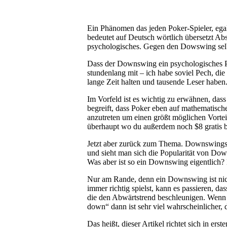
Ein Phänomen das jeden Poker-Spieler, egal
bedeutet auf Deutsch wörtlich übersetzt Ab
psychologisches. Gegen den Dowswing selb
Dass der Downswing ein psychologisches Pr
stundenlang mit – ich habe soviel Pech, die
lange Zeit halten und tausende Leser haben
Im Vorfeld ist es wichtig zu erwähnen, da
begreift, dass Poker eben auf mathematisc
anzutreten um einen größt möglichen Vortei
überhaupt wo du außerdem noch $8 gratis
Jetzt aber zurück zum Thema. Downswings s
und sieht man sich die Popularität von Dow
Was aber ist so ein Downswing eigentlich? H
Nur am Rande, denn ein Downswing ist nic
immer richtig spielst, kann es passieren, d
die den Abwärtstrend beschleunigen. Wenn e
down“ dann ist sehr viel wahrscheinlicher, d
Das heißt, dieser Artikel richtet sich in er