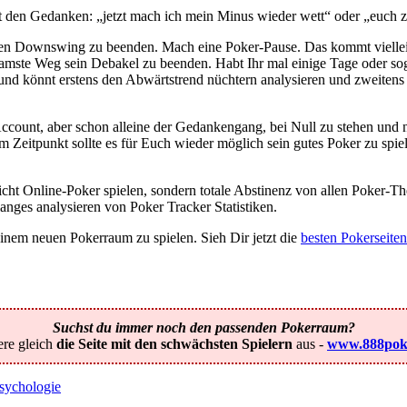
it den Gedanken: „jetzt mach ich mein Minus wieder wett“ oder „euch ze
nen Downswing zu beenden. Mach eine Poker-Pause. Das kommt vielleicht
ksamste Weg sein Debakel zu beenden. Habt Ihr mal einige Tage oder s
und könnt erstens den Abwärtstrend nüchtern analysieren und zweitens
Account, aber schon alleine der Gedankengang, bei Null zu stehen und
em Zeitpunkt sollte es für Euch wieder möglich sein gutes Poker zu spi
icht Online-Poker spielen, sondern totale Abstinenz von allen Poker-T
anges analysieren von Poker Tracker Statistiken.
einem neuen Pokerraum zu spielen. Sieh Dir jetzt die
besten Pokerseiten
Suchst du immer noch den passenden Pokerraum?
ere gleich
die Seite mit den schwächsten Spielern
aus -
www.888pok
sychologie