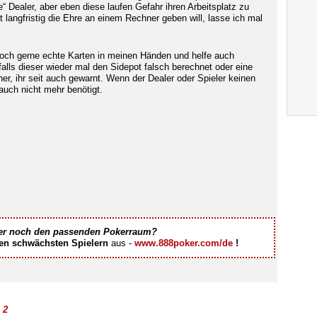
 Dealer, aber eben diese laufen Gefahr ihren Arbeitsplatz zu
 langfristig die Ehre an einem Rechner geben will, lasse ich mal
 noch gerne echte Karten in meinen Händen und helfe auch
 falls dieser wieder mal den Sidepot falsch berechnet oder eine
er, ihr seit auch gewarnt. Wenn der Dealer oder Spieler keinen
auch nicht mehr benötigt.
er noch den passenden Pokerraum?
den schwächsten Spielern
aus -
www.888poker.com/de
!
 2