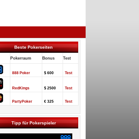
Beste Pokerseiten
Pokerraum
Bonus
Test
888 Poker
$ 600
Test
RedKings
$ 2500
Test
PartyPoker
€ 325
Test
Tipp für Pokerspieler