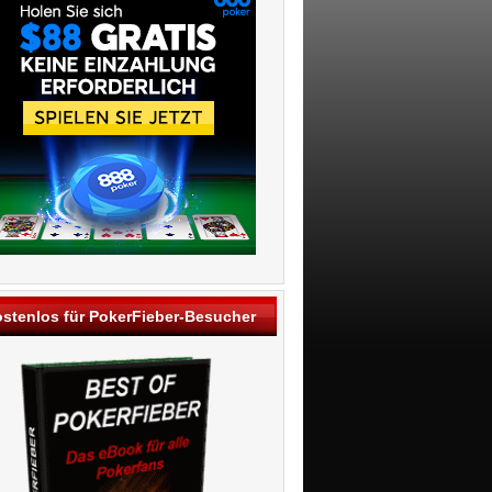
stenlos für PokerFieber-Besucher