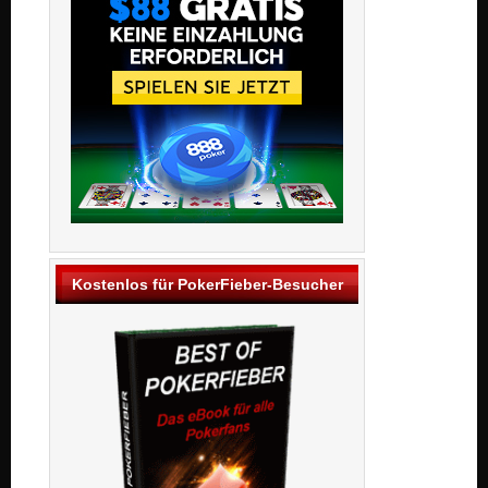
Kostenlos für PokerFieber-Besucher