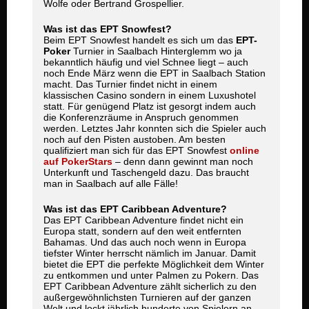
Wolfe oder Bertrand Grospellier.
Was ist das EPT Snowfest?
Beim EPT Snowfest handelt es sich um das
EPT-
Poker
Turnier in Saalbach Hinterglemm wo ja
bekanntlich häufig und viel Schnee liegt – auch
noch Ende März wenn die EPT in Saalbach Station
macht. Das Turnier findet nicht in einem
klassischen Casino sondern in einem Luxushotel
statt. Für genügend Platz ist gesorgt indem auch
die Konferenzräume in Anspruch genommen
werden. Letztes Jahr konnten sich die Spieler auch
noch auf den Pisten austoben. Am besten
qualifiziert man sich für das EPT Snowfest
online
auf PokerStars
– denn dann gewinnt man noch
Unterkunft und Taschengeld dazu. Das braucht
man in Saalbach auf alle Fälle!
Was ist das EPT Caribbean Adventure?
Das EPT Caribbean Adventure findet nicht ein
Europa statt, sondern auf den weit entfernten
Bahamas. Und das auch noch wenn in Europa
tiefster Winter herrscht nämlich im Januar. Damit
bietet die EPT die perfekte Möglichkeit dem Winter
zu entkommen und unter Palmen zu Pokern. Das
EPT Caribbean Adventure zählt sicherlich zu den
außergewöhnlichsten Turnieren auf der ganzen
Welt und lockt jährlich hunderte von Spielern an.