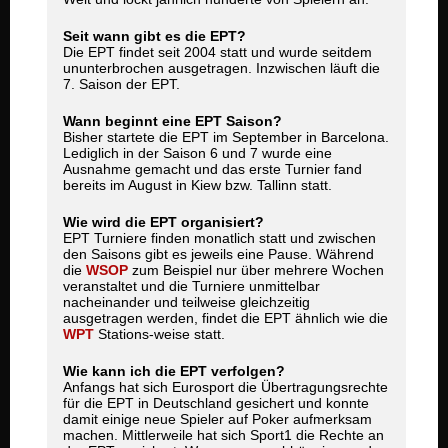
Seit wann gibt es die EPT?
Die EPT findet seit 2004 statt und wurde seitdem
ununterbrochen ausgetragen. Inzwischen läuft die
7. Saison der EPT.
Wann beginnt eine EPT Saison?
Bisher startete die EPT im September in Barcelona.
Lediglich in der Saison 6 und 7 wurde eine
Ausnahme gemacht und das erste Turnier fand
bereits im August in Kiew bzw. Tallinn statt.
Wie wird die EPT organisiert?
EPT Turniere finden monatlich statt und zwischen
den Saisons gibt es jeweils eine Pause. Während
die
WSOP
zum Beispiel nur über mehrere Wochen
veranstaltet und die Turniere unmittelbar
nacheinander und teilweise gleichzeitig
ausgetragen werden, findet die EPT ähnlich wie die
WPT
Stations-weise statt.
Wie kann ich die EPT verfolgen?
Anfangs hat sich Eurosport die Übertragungsrechte
für die EPT in Deutschland gesichert und konnte
damit einige neue Spieler auf Poker aufmerksam
machen. Mittlerweile hat sich Sport1 die Rechte an