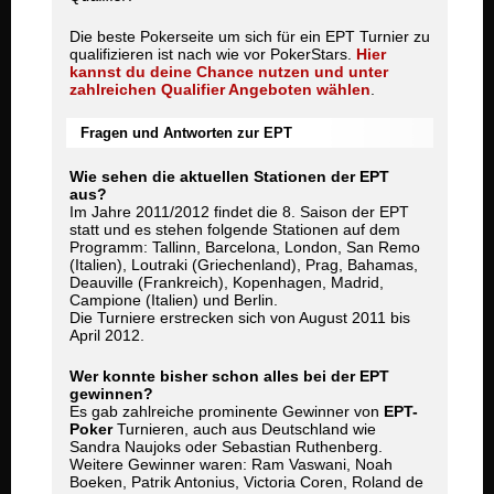
Die beste Pokerseite um sich für ein EPT Turnier zu
qualifizieren ist nach wie vor PokerStars.
Hier
kannst du deine Chance nutzen und unter
zahlreichen Qualifier Angeboten wählen
.
Fragen und Antworten zur EPT
Wie sehen die aktuellen Stationen der EPT
aus?
Im Jahre 2011/2012 findet die 8. Saison der EPT
statt und es stehen folgende Stationen auf dem
Programm: Tallinn, Barcelona, London, San Remo
(Italien), Loutraki (Griechenland), Prag, Bahamas,
Deauville (Frankreich), Kopenhagen, Madrid,
Campione (Italien) und Berlin.
Die Turniere erstrecken sich von August 2011 bis
April 2012.
Wer konnte bisher schon alles bei der EPT
gewinnen?
Es gab zahlreiche prominente Gewinner von
EPT-
Poker
Turnieren, auch aus Deutschland wie
Sandra Naujoks oder Sebastian Ruthenberg.
Weitere Gewinner waren: Ram Vaswani, Noah
Boeken, Patrik Antonius, Victoria Coren, Roland de