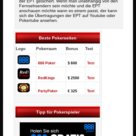
der EPT gesichert. Wenn man unabhängig von den
Fernsehsendern sein möchte und die EPT
anschauen möchte wann es einem passt, der kann
sich die Übertragungen der EPT auf Youtube oder
Pokertube ansehen.
Beste Pokerseiten
Logo
Pokerraum
Bonus
Test
888 Poker
$ 600
Test
RedKings
$ 2500
Test
PartyPoker
€ 325
Test
Tipp für Pokerspieler