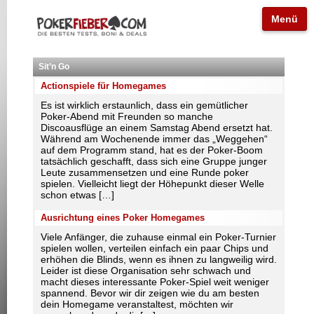
Menü
Sit’n Go
Actionspiele für Homegames
Es ist wirklich erstaunlich, dass ein gemütlicher
Poker-Abend mit Freunden so manche
Discoausflüge an einem Samstag Abend ersetzt hat.
Während am Wochenende immer das „Weggehen“
auf dem Programm stand, hat es der Poker-Boom
tatsächlich geschafft, dass sich eine Gruppe junger
Leute zusammensetzen und eine Runde poker
spielen. Vielleicht liegt der Höhepunkt dieser Welle
schon etwas […]
Ausrichtung eines Poker Homegames
Viele Anfänger, die zuhause einmal ein Poker-Turnier
spielen wollen, verteilen einfach ein paar Chips und
erhöhen die Blinds, wenn es ihnen zu langweilig wird.
Leider ist diese Organisation sehr schwach und
macht dieses interessante Poker-Spiel weit weniger
spannend. Bevor wir dir zeigen wie du am besten
dein Homegame veranstaltest, möchten wir