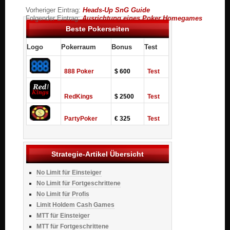
Vorheriger Eintrag:
Heads-Up SnG Guide
Folgender Eintrag:
Ausrichtung eines Poker Homegames
Beste Pokerseiten
Logo
Pokerraum
Bonus
Test
888 Poker
$ 600
Test
RedKings
$ 2500
Test
PartyPoker
€ 325
Test
Strategie-Artikel Übersicht
No Limit für Einsteiger
No Limit für Fortgeschrittene
No Limit für Profis
Limit Holdem Cash Games
MTT für Einsteiger
MTT für Fortgeschrittene