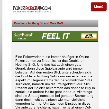
Menü
Double or Nothing Sit and Go – DoN
Eine Pokervariante die immer häufiger in Online
Pokerräumen zu finden ist, ist das Double or
Nothing SnG. Und das hat auch einen guten
Grund, denn diese Spielvariante wird immer
beliebter. Auf den ersten Blick unterscheiden sich
die Double or Nothing SnG’s nur um einen einzigen
Aspekt im Gegensatz zu den herkömmlichen SnG
Turnieren, nämlich um die Preisgeldstruktur. 50%
Prozent der Spieler bekommen das doppelte Buy In
zurück, die andere Hälfte geht leer aus. Allerdings
sind die Strategieansätze bei genauer Betrachtung
dann doch nicht so einfach wie man vielleicht
vermuten könnte. Um Euch den Einstieg in diese
Variante zu erleichtern, haben wir jetzt einen DoN