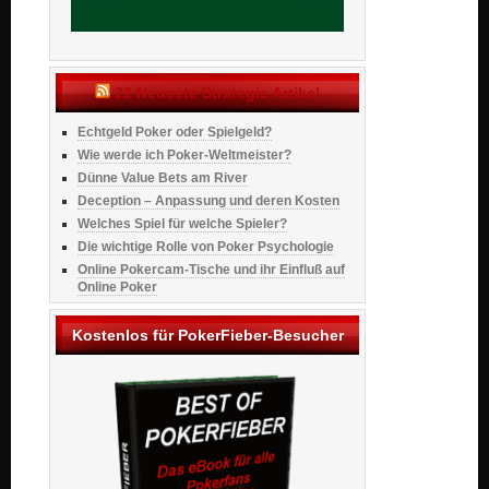
22 Neueste Strategie Artikel
Echtgeld Poker oder Spielgeld?
Wie werde ich Poker-Weltmeister?
Dünne Value Bets am River
Deception – Anpassung und deren Kosten
Welches Spiel für welche Spieler?
Die wichtige Rolle von Poker Psychologie
Online Pokercam-Tische und ihr Einfluß auf
Online Poker
Kostenlos für PokerFieber-Besucher