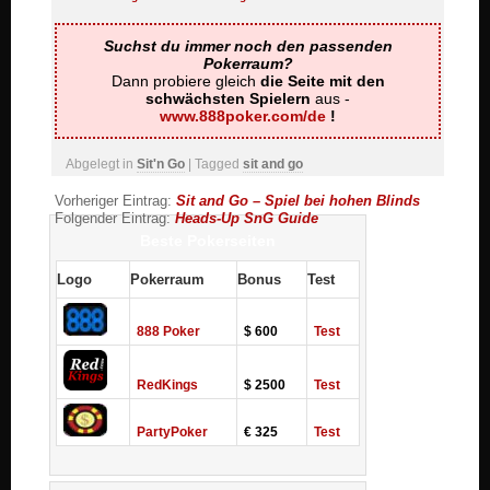
Suchst du immer noch den passenden
Pokerraum?
Dann probiere gleich
die Seite mit den
schwächsten Spielern
aus -
www.888poker.com/de
!
Abgelegt in
Sit'n Go
| Tagged
sit and go
Vorheriger Eintrag:
Sit and Go – Spiel bei hohen Blinds
Folgender Eintrag:
Heads-Up SnG Guide
Beste Pokerseiten
Logo
Pokerraum
Bonus
Test
888 Poker
$ 600
Test
RedKings
$ 2500
Test
PartyPoker
€ 325
Test