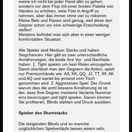
meine ich nicht bei jeder Hand allin zu gehen,
sondern vor dem Flop mit einer breiten Palette von
Händen zu erhöhen, viele Pots in Angriff zu
nehmen, aber das immer ohne viel zu riskieren.
Kleine Bets und Raises sind genug, weil diese den
Gegner schon vor eine schwierige Entscheidung
stellen!
Meistens befindet man sich aber in einer weniger
komfortablen Situation:
Alle Spieler sind Medium Stacks und haben
Siegchancen. Hier gibt es zwei unterschiedliche
Annäherungen, die beide ihre Vor- und Nachteile
haben. 1. Tight spielen um kein Risiko einzugehen.
Damit überlässt man den Gegnern die Action, spielt
nur Premiumhände wie AA, KK, QQ, JJ, TT, 99, AK
und AQ und wartet bis jemand vom Tisch
genommen wird. 2. Aggressives Spiel. Der Grund
warum dies die wohl bessere Annäherung ist ist
der, dass Ihre Gegner meistens Variante Nummer
eins bevorzugen und tight spielen. Davon können
Sie profitieren, Blinds stehlen und Druck ausüben.
Spielen des Shortstacks
Die steigenden Blinds und so manche
unglücklichen Spielverläufe lassen einem sehr