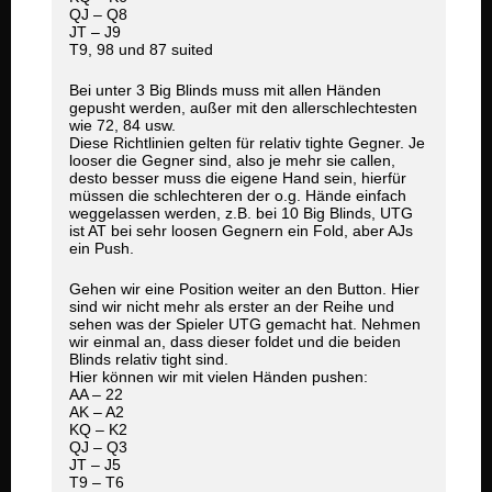
QJ – Q8
JT – J9
T9, 98 und 87 suited
Bei unter 3 Big Blinds muss mit allen Händen
gepusht werden, außer mit den allerschlechtesten
wie 72, 84 usw.
Diese Richtlinien gelten für relativ tighte Gegner. Je
looser die Gegner sind, also je mehr sie callen,
desto besser muss die eigene Hand sein, hierfür
müssen die schlechteren der o.g. Hände einfach
weggelassen werden, z.B. bei 10 Big Blinds, UTG
ist AT bei sehr loosen Gegnern ein Fold, aber AJs
ein Push.
Gehen wir eine Position weiter an den Button. Hier
sind wir nicht mehr als erster an der Reihe und
sehen was der Spieler UTG gemacht hat. Nehmen
wir einmal an, dass dieser foldet und die beiden
Blinds relativ tight sind.
Hier können wir mit vielen Händen pushen:
AA – 22
AK – A2
KQ – K2
QJ – Q3
JT – J5
T9 – T6