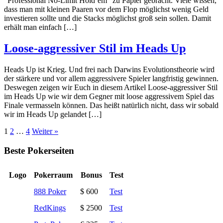
“Professional No-Limit Hold’em” zu Papier gebracht. Viele wissen,
dass man mit kleinen Paaren vor dem Flop möglichst wenig Geld
investieren sollte und die Stacks möglichst groß sein sollen. Damit
erhält man einfach […]
Loose-aggressiver Stil im Heads Up
Heads Up ist Krieg. Und frei nach Darwins Evolutionstheorie wird
der stärkere und vor allem aggressivere Spieler langfristig gewinnen.
Deswegen zeigen wir Euch in diesem Artikel Loose-aggressiver Stil
im Heads Up wie wir dem Gegner mit loose aggressivem Spiel das
Finale vermasseln können. Das heißt natürlich nicht, dass wir sobald
wir im Heads Up gelandet […]
1
2
…
4
Weiter »
Beste Pokerseiten
Logo
Pokerraum
Bonus
Test
888 Poker
$ 600
Test
RedKings
$ 2500
Test