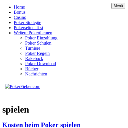
Menü
Home
Bonus
Casino
Poker Strategie
Pokerseiten Test
Weitere Pokerthemen
Poker Einzahlung
Poker Schulen
Turniere
Poker Regeln
Rakeback
Poker Download
Bücher
Nachrichten
spielen
Kosten beim Poker spielen