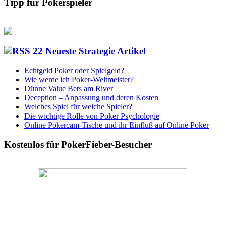
Tipp für Pokerspieler
22 Neueste Strategie Artikel
Echtgeld Poker oder Spielgeld?
Wie werde ich Poker-Weltmeister?
Dünne Value Bets am River
Deception – Anpassung und deren Kosten
Welches Spiel für welche Spieler?
Die wichtige Rolle von Poker Psychologie
Online Pokercam-Tische und ihr Einfluß auf Online Poker
Kostenlos für PokerFieber-Besucher