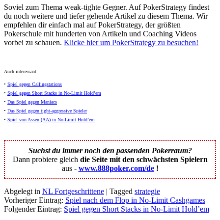
Soviel zum Thema weak-tighte Gegner. Auf PokerStrategy findest
du noch weitere und tiefer gehende Artikel zu diesem Thema. Wir
empfehlen dir einfach mal auf PokerStrategy, der größten
Pokerschule mit hunderten von Artikeln und Coaching Videos
vorbei zu schauen.
Klicke hier um PokerStrategy zu besuchen!
Auch interessant:
•
Spiel gegen Callingstations
•
Spiel gegen Short Stacks in No-Limit Hold’em
•
Das Spiel gegen Maniacs
•
Das Spiel gegen tight-aggressive Spieler
•
Spiel von Assen (AA) in No-Limit Hold’em
Suchst du immer noch den passenden Pokerraum?
Dann probiere gleich
die Seite mit den schwächsten Spielern
aus -
www.888poker.com/de
!
Abgelegt in
NL Fortgeschrittene
| Tagged
strategie
Vorheriger Eintrag:
Spiel nach dem Flop in No-Limit Cashgames
Folgender Eintrag:
Spiel gegen Short Stacks in No-Limit Hold’em