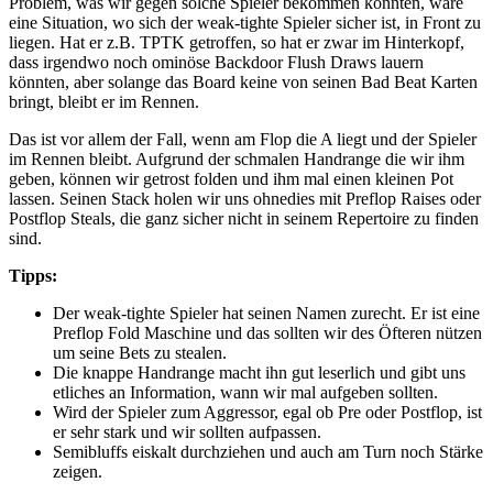
Problem, was wir gegen solche Spieler bekommen könnten, wäre
eine Situation, wo sich der weak-tighte Spieler sicher ist, in Front zu
liegen. Hat er z.B. TPTK getroffen, so hat er zwar im Hinterkopf,
dass irgendwo noch ominöse Backdoor Flush Draws lauern
könnten, aber solange das Board keine von seinen Bad Beat Karten
bringt, bleibt er im Rennen.
Das ist vor allem der Fall, wenn am Flop die A liegt und der Spieler
im Rennen bleibt. Aufgrund der schmalen Handrange die wir ihm
geben, können wir getrost folden und ihm mal einen kleinen Pot
lassen. Seinen Stack holen wir uns ohnedies mit Preflop Raises oder
Postflop Steals, die ganz sicher nicht in seinem Repertoire zu finden
sind.
Tipps:
Der weak-tighte Spieler hat seinen Namen zurecht. Er ist eine
Preflop Fold Maschine und das sollten wir des Öfteren nützen
um seine Bets zu stealen.
Die knappe Handrange macht ihn gut leserlich und gibt uns
etliches an Information, wann wir mal aufgeben sollten.
Wird der Spieler zum Aggressor, egal ob Pre oder Postflop, ist
er sehr stark und wir sollten aufpassen.
Semibluffs eiskalt durchziehen und auch am Turn noch Stärke
zeigen.