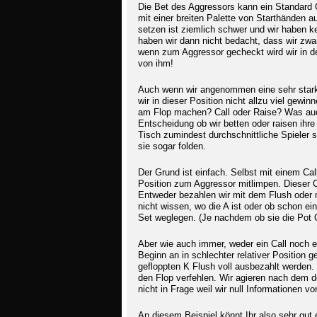
Die Bet des Aggressors kann ein Standard C
mit einer breiten Palette von Starthänden a
setzen ist ziemlich schwer und wir haben 
haben wir dann nicht bedacht, dass wir zwar
wenn zum Aggressor gecheckt wird wir in de
von ihm!
Auch wenn wir angenommen eine sehr starke
wir in dieser Position nicht allzu viel ge
am Flop machen? Call oder Raise? Was auc
Entscheidung ob wir betten oder raisen ihr
Tisch zumindest durchschnittliche Spieler
sie sogar folden.
Der Grund ist einfach. Selbst mit einem Cal
Position zum Aggressor mitlimpen. Dieser Ca
Entweder bezahlen wir mit dem Flush oder m
nicht wissen, wo die A ist oder ob schon ei
Set weglegen. (Je nachdem ob sie die Pot
Aber wie auch immer, weder ein Call noch e
Beginn an in schlechter relativer Position 
gefloppten K Flush voll ausbezahlt werden
den Flop verfehlen. Wir agieren nach dem 
nicht in Frage weil wir null Informationen v
An diesem Beispiel könnt Ihr also sehr gut 