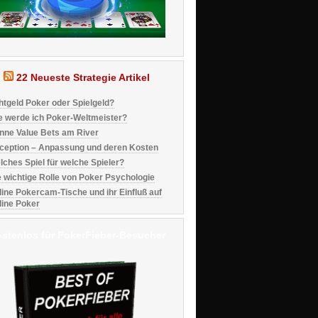
22 Neueste Strategie Artikel
htgeld Poker oder Spielgeld?
e werde ich Poker-Weltmeister?
nne Value Bets am River
ception – Anpassung und deren Kosten
lches Spiel für welche Spieler?
e wichtige Rolle von Poker Psychologie
line Pokercam-Tische und ihr Einfluß auf
line Poker
stenlos für PokerFieber-Besucher