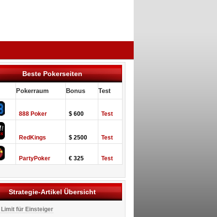
Beste Pokerseiten
Pokerraum
Bonus
Test
888 Poker
$ 600
Test
RedKings
$ 2500
Test
PartyPoker
€ 325
Test
Strategie-Artikel Übersicht
Limit für Einsteiger