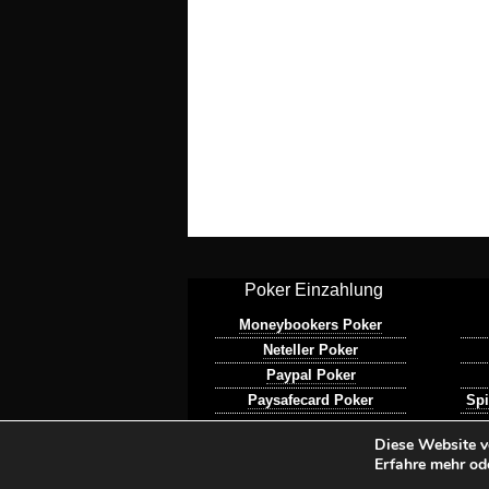
Poker Einzahlung
Moneybookers Poker
Neteller Poker
Paypal Poker
Paysafecard Poker
Spi
Diese Website v
2007-2026 PokerFieber.com.
Erfahre mehr od