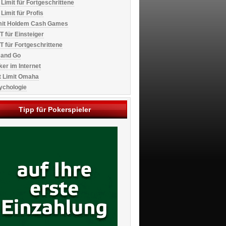
Limit für Fortgeschrittene
Limit für Profis
mit Holdem Cash Games
T für Einsteiger
T für Fortgeschrittene
t and Go
ker im Internet
t Limit Omaha
ychologie
Tipp für Pokerspieler