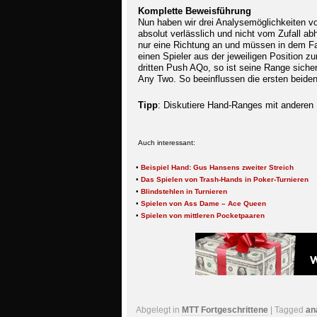
Komplette Beweisführung
Nun haben wir drei Analysemöglichkeiten vorl
absolut verlässlich und nicht vom Zufall a
nur eine Richtung an und müssen in dem Fa
einen Spieler aus der jeweiligen Position z
dritten Push AQo, so ist seine Range siche
Any Two. So beeinflussen die ersten beid
Tipp
: Diskutiere Hand-Ranges mit anderen
Auch interessant:
•
Beispiel Hand: Gus Hansens zweiter Streich
•
Das Spielen von Trash-Hands in Poker-Turnieren
•
Blindstehlen in Turnieren
•
Spielen von Ass Dame – Ace Queen
•
Spielen von mittleren Pocketpaaren
Abgelegt in
MTT Fortgeschrittene
| Tagged
an