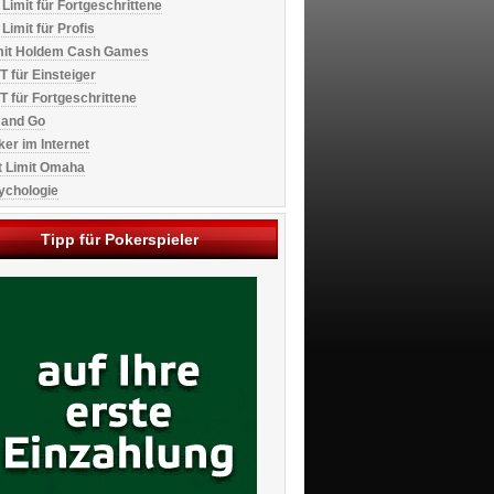
Limit für Fortgeschrittene
Limit für Profis
mit Holdem Cash Games
T für Einsteiger
T für Fortgeschrittene
t and Go
ker im Internet
t Limit Omaha
ychologie
Tipp für Pokerspieler