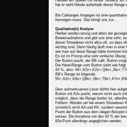
Handelt ein Spieler mit looser Tendenz so, 
hat er wohl Hände außerhalb dieser Range 
Bei Callranges hingegen ist eine quantitativ
herzeigen muss. Das bringt uns zur …
Qualitative(n) Analyse
Hierbei werden einzig und allein die gezeig
Beweisaufnahme und gibt uns eine sehr, seh
dieser Showdown nicht allzu oft, so dass 
wichtig sind. Denn häufig läuft man in eine
wie man auf diese Range hätte kommen k
Es ist im Prinzip eine sehr einfache Übung:
Der Button pusht, der BB callt. Button zeig
Die Hand-Range vom Button sieht wie folgt
43 %, also: 44+,A2s+,K2s+,Q4s+,J6s+,T
BB’s Range ist folgende:
55+,A2s+,K6s+,Q8s+,J8s+,T8s+,A7o+,K9o
Dem aufmerksamen Leser dürfte hier aufgefa
Button mit A2o pusht, warum nicht auch mit
möglich, dass die Range breiter ist, allerd
Fehlern. Würden wir bei einem Showdown 
sicherlich nicht AA und KK, sondern wesentli
Pusht der Button aus dem obigen Beispiel i
setzen. Die Annahme mit den 43 % der bes
83o-Push allerdings angeglichen werden.