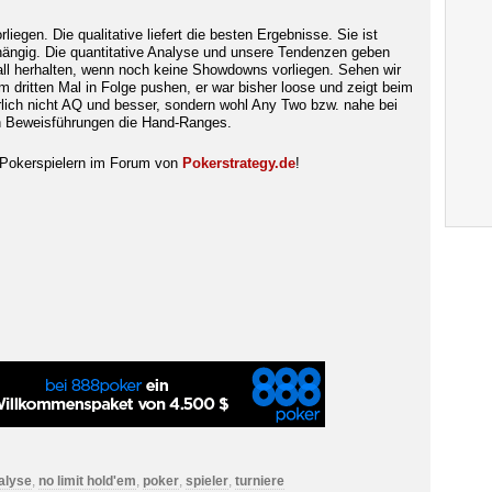
iegen. Die qualitative liefert die besten Ergebnisse. Sie ist
bhängig. Die quantitative Analyse und unsere Tendenzen geben
ll herhalten, wenn noch keine Showdowns vorliegen. Sehen wir
um dritten Mal in Folge pushen, er war bisher loose und zeigt beim
rlich nicht AQ und besser, sondern wohl Any Two bzw. nahe bei
en Beweisführungen die Hand-Ranges.
 Pokerspielern im Forum von
Pokerstrategy.de
!
alyse
,
no limit hold'em
,
poker
,
spieler
,
turniere