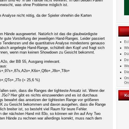
dann sind 40 % der Hände nicht verkehrt. In den beiden Fällen
erwischt, was ohne Probleme möglich ist.
e Analyse nicht nötig, da der Spieler ohnehin die Karten
ten Hände ausgewertet. Natürlich ist das die glaubwürdigste
r gute Vorstellung der jeweiligen Hand-Ranges. Leider passiert
Ec
die Tendenzen und die quantitative Analyse mindestens genauso
 falsch angelegte Hand-Range, schüttelt den Kopf und fragt sich
Wi
önnen, wenn man keinen Showdown zu Gesicht bekommt.
Dü
De
t A2o, der BB 55, Ausgang irrelevant.
 aus:
We
7s+,97s+,87s,A2o+,K6o+,Q8o+,J8o+,T8o+
Di
On
+,QTo+,JTo (= 25,6 %)
On
llen sein, dass die Ranges der tighteste Ansatz ist. Wenn der
 J5o? Hier gibt es nichts einzuwenden und es ist durchaus
Ko
ings bewahrt das ansetzen der tightesten Range vor größeren
KK zu Gesicht bekommen und davon ausgehen, dass die Range
ch breiter ist, so besteht viel Raum für teure Fehler.
n der nächsten Hand mit 83o, so können wir ihn auf Any Two
ten Hände zu rechnen war allerdings korrekt, muss nach dem