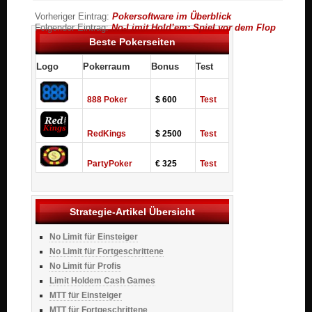
Vorheriger Eintrag:
Pokersoftware im Überblick
Folgender Eintrag:
No-Limit Hold’em: Spiel vor dem Flop
Beste Pokerseiten
Logo
Pokerraum
Bonus
Test
888 Poker
$ 600
Test
RedKings
$ 2500
Test
PartyPoker
€ 325
Test
Strategie-Artikel Übersicht
No Limit für Einsteiger
No Limit für Fortgeschrittene
No Limit für Profis
Limit Holdem Cash Games
MTT für Einsteiger
MTT für Fortgeschrittene