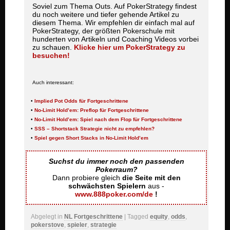
Soviel zum Thema Outs. Auf PokerStrategy findest
du noch weitere und tiefer gehende Artikel zu
diesem Thema. Wir empfehlen dir einfach mal auf
PokerStrategy, der größten Pokerschule mit
hunderten von Artikeln und Coaching Videos vorbei
zu schauen.
Klicke hier um PokerStrategy zu
besuchen!
Auch interessant:
•
Implied Pot Odds für Fortgeschrittene
•
No-Limit Hold’em: Preflop für Fortgeschrittene
•
No-Limit Hold’em: Spiel nach dem Flop für Fortgeschrittene
•
SSS – Shortstack Strategie nicht zu empfehlen?
•
Spiel gegen Short Stacks in No-Limit Hold’em
Suchst du immer noch den passenden
Pokerraum?
Dann probiere gleich
die Seite mit den
schwächsten Spielern
aus -
www.888poker.com/de
!
Abgelegt in
NL Fortgeschrittene
| Tagged
equity
,
odds
,
pokerstove
,
spieler
,
strategie