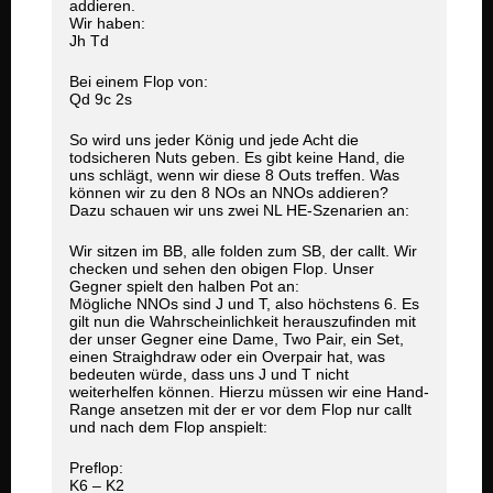
addieren.
Wir haben:
Jh Td
Bei einem Flop von:
Qd 9c 2s
So wird uns jeder König und jede Acht die
todsicheren Nuts geben. Es gibt keine Hand, die
uns schlägt, wenn wir diese 8 Outs treffen. Was
können wir zu den 8 NOs an NNOs addieren?
Dazu schauen wir uns zwei NL HE-Szenarien an:
Wir sitzen im BB, alle folden zum SB, der callt. Wir
checken und sehen den obigen Flop. Unser
Gegner spielt den halben Pot an:
Mögliche NNOs sind J und T, also höchstens 6. Es
gilt nun die Wahrscheinlichkeit herauszufinden mit
der unser Gegner eine Dame, Two Pair, ein Set,
einen Straighdraw oder ein Overpair hat, was
bedeuten würde, dass uns J und T nicht
weiterhelfen können. Hierzu müssen wir eine Hand-
Range ansetzen mit der er vor dem Flop nur callt
und nach dem Flop anspielt:
Preflop:
K6 – K2