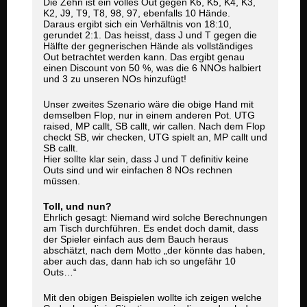
Die Zehn ist ein volles Out gegen K6, K5, K4, K3,
K2, J9, T9, T8, 98, 97, ebenfalls 10 Hände.
Daraus ergibt sich ein Verhältnis von 18:10,
gerundet 2:1. Das heisst, dass J und T gegen die
Hälfte der gegnerischen Hände als vollständiges
Out betrachtet werden kann. Das ergibt genau
einen Discount von 50 %, was die 6 NNOs halbiert
und 3 zu unseren NOs hinzufügt!
Unser zweites Szenario wäre die obige Hand mit
demselben Flop, nur in einem anderen Pot. UTG
raised, MP callt, SB callt, wir callen. Nach dem Flop
checkt SB, wir checken, UTG spielt an, MP callt und
SB callt.
Hier sollte klar sein, dass J und T definitiv keine
Outs sind und wir einfachen 8 NOs rechnen
müssen.
Toll, und nun?
Ehrlich gesagt: Niemand wird solche Berechnungen
am Tisch durchführen. Es endet doch damit, dass
der Spieler einfach aus dem Bauch heraus
abschätzt, nach dem Motto „der könnte das haben,
aber auch das, dann hab ich so ungefähr 10
Outs…“
Mit den obigen Beispielen wollte ich zeigen welche