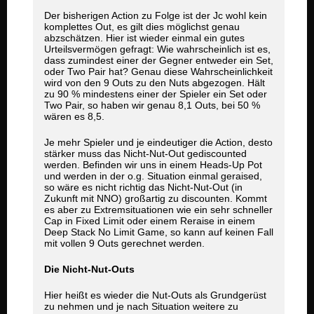
Der bisherigen Action zu Folge ist der Jc wohl kein
komplettes Out, es gilt dies möglichst genau
abzschätzen. Hier ist wieder einmal ein gutes
Urteilsvermögen gefragt: Wie wahrscheinlich ist es,
dass zumindest einer der Gegner entweder ein Set,
oder Two Pair hat? Genau diese Wahrscheinlichkeit
wird von den 9 Outs zu den Nuts abgezogen. Hält
zu 90 % mindestens einer der Spieler ein Set oder
Two Pair, so haben wir genau 8,1 Outs, bei 50 %
wären es 8,5.
Je mehr Spieler und je eindeutiger die Action, desto
stärker muss das Nicht-Nut-Out gediscounted
werden. Befinden wir uns in einem Heads-Up Pot
und werden in der o.g. Situation einmal geraised,
so wäre es nicht richtig das Nicht-Nut-Out (in
Zukunft mit NNO) großartig zu discounten. Kommt
es aber zu Extremsituationen wie ein sehr schneller
Cap in Fixed Limit oder einem Reraise in einem
Deep Stack No Limit Game, so kann auf keinen Fall
mit vollen 9 Outs gerechnet werden.
Die Nicht-Nut-Outs
Hier heißt es wieder die Nut-Outs als Grundgerüst
zu nehmen und je nach Situation weitere zu