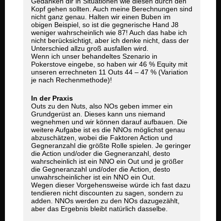
Gedanken dir in Situationen wie diesen durch den
Kopf gehen sollten. Auch meine Berechnungen sind
nicht ganz genau. Halten wir einen Buben im
obigen Beispiel, so ist die gegnerische Hand J8
weniger wahrscheinlich wie 87! Auch das habe ich
nicht berücksichtigt, aber ich denke nicht, dass der
Unterschied allzu groß ausfallen wird.
Wenn ich unser behandeltes Szenario in
Pokerstove eingebe, so haben wir 46 % Equity mit
unseren errechneten 11 Outs 44 – 47 % (Variation
je nach Rechenmethode)!
In der Praxis
Outs zu den Nuts, also NOs geben immer ein
Grundgerüst an. Dieses kann uns niemand
wegnehmen und wir können darauf aufbauen. Die
weitere Aufgabe ist es die NNOs möglichst genau
abzuschätzen, wobei die Faktoren Action und
Gegneranzahl die größte Rolle spielen. Je geringer
die Action und/oder die Gegneranzahl, desto
wahrscheinlich ist ein NNO ein Out und je größer
die Gegneranzahl und/oder die Action, desto
unwahrscheinlicher ist ein NNO ein Out.
Wegen dieser Vorgehensweise würde ich fast dazu
tendieren nicht discounten zu sagen, sondern zu
adden. NNOs werden zu den NOs dazugezählt,
aber das Ergebnis bleibt natürlich dasselbe.