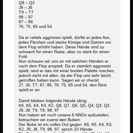
Q8 – Q2
J9 – J6
T9 – T7
98 – 97
87 – 86
76, 75, 65 und 54
Da er relativ aggressiv spielt, dürfte er jedes Ass,
jedes Pärchen und starke Könige und Damen vor
dem Flop erhöht haben. Diese Hände sind zu
schwach für einen Raise, aber zu stark für einen
Fold.
Nun schauen wir uns an mit welchen Händen er
nach dem Flop anspielt. Da er ziemlich aggressiv
spielt, wird er das mit einer breiten Palette machen,
jedoch nicht mit allen, da der Flop uns sehr leicht
getroffen haben kann. Sagen wir er checkt:
J7, J6, T7, 87, 86, 76, 75, 65 und 54, den Rest
spielt er an.
Damit bleiben folgende Hände übrig:
K6, K5, K4, K3, K2, Q8, Q7, Q6, Q5, Q4, Q3, Q2,
J9, J8, T9, T8, 98, 97
Nun haben wir noch unsere 6 NNOs aufzuteilen;
betrachten wir zuerst den Buben:
Der Bube ist ein volles Out gegen: K6, K5, K4, K3,
K2, J9, J8, T9, 98, 97, sprich 10 Hände.