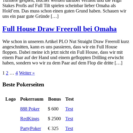
Turniere gespielt, Bücher werden darüber verfasst und die High
Stakes Profis auf Full Tilt spielen scheinbar lieber Omaha als
Hold’em. Das muss schon einen guten Grund haben. Schauen wir
uns ein paar gute Gründe […]
Full House Draw Freeroll bei Omaha
Wie schon in unserem Artikel PLO Nut Straight Draw Freeroll kurz
angeschnitten, kann es uns passieren, dass wir ein Full House
floppen. Dabei meine ich jetzt nicht ein Full House, dass wir mit
einem Paar auf der Hand und einem gefloppten Drilling erwischt
haben, sondern wo wir zu dem Paar auf dem Flop die dritte […]
1
2
…
4
Weiter »
Beste Pokerseiten
Logo
Pokerraum
Bonus
Test
888 Poker
$ 600
Test
RedKings
$ 2500
Test
PartyPoker
€ 325
Test