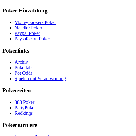
Poker Einzahlung
Moneybookers Poker
Neteller Poker
Paypal Poker
Paysafecard Poker
Pokerlinks
Archiv
Pokertalk
Pot Odds
Spielen mit Verantwortung
Pokerseiten
888 Poker
PartyPoker
Redkings
Pokerturniere