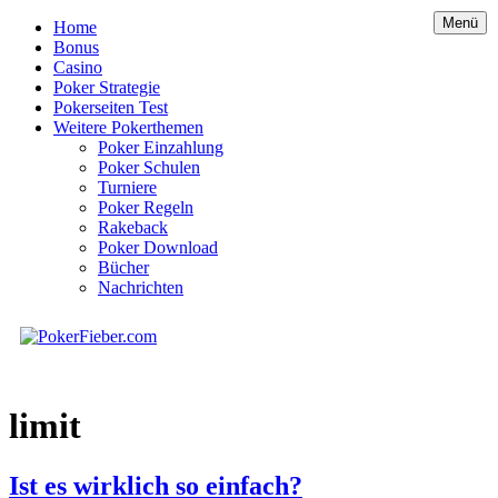
Menü
Home
Bonus
Casino
Poker Strategie
Pokerseiten Test
Weitere Pokerthemen
Poker Einzahlung
Poker Schulen
Turniere
Poker Regeln
Rakeback
Poker Download
Bücher
Nachrichten
limit
Ist es wirklich so einfach?