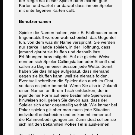
der Regel hat dieser Spieler dann extrem gute
Karten und wartet nur darauf dass ihn ein Spieler
mit unterlegenen Karten callt.
Benutzernamen
Spieler die Namen haben, wie z.B. Bluffmaster oder
Imgonnabluff werden wahrscheinlich das Gegenteil
tun, von dem was ihr Name verspricht: Sie werden
nur starke Hände spielen, in der Hoffnung, dass
jemand glaubt sie bluffen und deshalb ihre
Erhöhungen brav mitgeht. Auf die gleiche Weise
nennen sich Spieler Callingstation oder Sheriff und
callen zu Beginn einer Session jede Wette. Somit
haben Sie das Image aufgebaut, dass niemand
gegen sie bluffen kann, weil sie niemals folden.
Eventuell schreiben die Spieler dies auch im Chat,
so dass es jeder bemerkt. Wenn Sie also in Zukunft
einen Namen an Ihrem Tisch entdecken, der in
irgendeiner Form auf eine bestimmte Spielweise
hinweisen soll, gehen Sie davon aus, dass der
Spieler sich eher gegenteilig verhält. Wie immer bei
Poker spielen gilt aber man muss jede Situation
individuell entscheiden und es kommt immer auf
die Rahmenbedingungen an. Zumindest sollten sie
sich mit den bekannten
Poker Tells
auskennen.