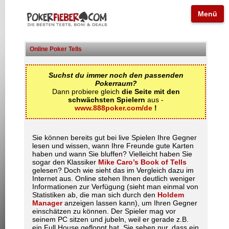
Menü
Online Poker Tells
Suchst du immer noch den passenden
Pokerraum?
Dann probiere gleich
die Seite mit den
schwächsten Spielern
aus -
www.888poker.com/de
!
Sie können bereits gut bei live Spielen Ihre Gegner
lesen und wissen, wann Ihre Freunde gute Karten
haben und wann Sie bluffen? Vielleicht haben Sie
sogar den Klassiker
Mike Caro’s Book of Tells
gelesen? Doch wie sieht das im Vergleich dazu im
Internet aus. Online stehen Ihnen deutlich weniger
Informationen zur Verfügung (sieht man einmal von
Statistiken ab, die man sich durch den
Holdem
Manager
anzeigen lassen kann), um Ihren Gegner
einschätzen zu können. Der Spieler mag vor
seinem PC sitzen und jubeln, weil er gerade z.B.
ein Full House gefloppt hat. Sie sehen nur, dass ein