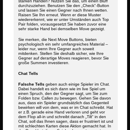
starken Händen? Nutzen Sie das, um einen Bluff
durchzuziehen. Benutzen Sie den „Check“-Button
und lassen Sie einen Gegner nach Ihnen wetten.
Raisen Sie Ihn erneut. Wenn er diese Muster
wiedererkennt, wie er unter Umständen auch Top
Pair folden, vorausgesetzt Sie haben zuvor eine
sehr starke Hand bei demselben Move gezeigt.
Sie merken, die Next Move Buttons, bieten
psychologisch ein sehr umfangreiches Material –
leider nur, wenn Ihre Gegner auch soweit
mitdenken. Stellen Sie deshalb sicher, wie Ihre
Gegner auf derartige Moves reagieren, bevor Sie
große Summen investieren.
Chat Tells
Falsche Tells
geben auch einige Spieler im Chat.
Dabei handelt es sich dann wie im live Spiel um
einen Spruch, den der Gegner sagt, um Sie zum
Folden bzw. Callen zu bewegen. Gehen Sie davon
aus, dass ein Spieler grundsätzlich das Gegenteil
bewirken will von dem, was er im Chat schreibt. Hat
er z.B. gerade eine Hand verloren und geht vor
dem Flop all-in und schreibt danach „Tilt“ in den
Chat, soll das Ihnen sagen, dass er frustriert ist und
mit schlechten Karten diese Aktion gemacht hat. In