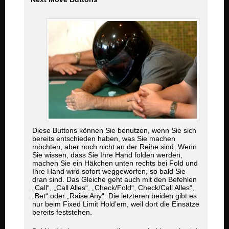
Diese Buttons können Sie benutzen, wenn Sie sich
bereits entschieden haben, was Sie machen
möchten, aber noch nicht an der Reihe sind. Wenn
Sie wissen, dass Sie Ihre Hand folden werden,
machen Sie ein Häkchen unten rechts bei Fold und
Ihre Hand wird sofort weggeworfen, so bald Sie
dran sind. Das Gleiche geht auch mit den Befehlen
„Call“, „Call Alles“, „Check/Fold“, Check/Call Alles“,
„Bet“ oder „Raise Any“. Die letzteren beiden gibt es
nur beim Fixed Limit Hold’em, weil dort die Einsätze
bereits feststehen.