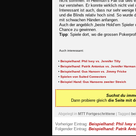
nicht stimmen. In Hellmuth’s Fall traf dies
nur verstehen. Er konnte wirklich nicht vie
Interessant ist auch, dass nur sehr wenige 
und die Blinds relativ hoch sind. So wurde 
mit schwachen Händen anfangen.
Auch der angeblich „beste Hold’em Spieler 
Chance zu gewinnen.
Tipp
: Spiele dort, wo die grossen Pokerpro
Auch interessant:
•
Beispielhand: Phil Ivey vs. Jennifer Tilly
•
Beispielhand: Patrik Antonius vs. Jennifer Harman
•
Beispielhand: Gus Hansen vs. Jimmy Fricke
•
Spielen von Suited Connectors
•
Beispiel Hand: Gus Hansens zweiter Streich
Suchst du imm
Dann probiere gleich
die Seite mit 
Abgelegt in
MTT Fortgeschrittene
| Tagged
be
Vorheriger Eintrag:
Beispielhand: Phil Ivey vs
Folgender Eintrag:
Beispielhand: Patrik Ant