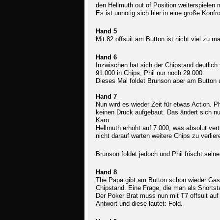
den Hellmuth out of Position weiterspielen
Es ist unnötig sich hier in eine große Konfr
Hand 5
Mit 82 offsuit am Button ist nicht viel zu ma
Hand 6
Inzwischen hat sich der Chipstand deutlich
91.000 in Chips, Phil nur noch 29.000.
Dieses Mal foldet Brunson aber am Button u
Hand 7
Nun wird es wieder Zeit für etwas Action. P
keinen Druck aufgebaut. Das ändert sich nu
Karo.
Hellmuth erhöht auf 7.000, was absolut ver
nicht darauf warten weitere Chips zu verli
Brunson foldet jedoch und Phil frischt sein
Hand 8
The Papa gibt am Button schon wieder Gas u
Chipstand. Eine Frage, die man als Shortsta
Der Poker Brat muss nun mit T7 offsuit auf 
Antwort und diese lautet: Fold.