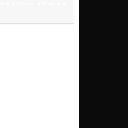
stenlos für PokerFieber-Besucher