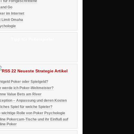
T für Fortgeschrittene
t and Go
ker im Internet
t Limit Omaha
ychologie
Tipp für Pokerspieler
22 Neueste Strategie Artikel
htgeld Poker oder Spielgeld?
e werde ich Poker-Weltmeister?
nne Value Bets am River
ception – Anpassung und deren Kosten
lches Spiel für welche Spieler?
e wichtige Rolle von Poker Psychologie
line Pokercam-Tische und ihr Einfluß auf
line Poker