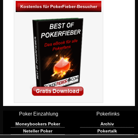
Kostenlos für PokerFieber-Besucher
Poker Einzahlung
Pokerlinks
Moneybookers Poker
Archiv
Neteller Poker
Pokertalk