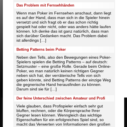
Das Problem mit Fernsehhänden
Wenn man Poker im Fernsehen anschaut, dann liegt
es auf der Hand, dass man sich in die Spieler hinein
versetzt und sich fragt ob er das schon richtig
gespielt hat oder nicht, oder was anders hätte laufen
können. Ich denke das ist ganz natürlich, dass man
sich darüber Gedanken macht. Das Problem dabei
ist allerdings […]
Betting Patterns beim Poker
Neben den Tells, also den Bewegungen eines Poker-
Spielers spielen die Betting Patterns – auf deutsch:
Setzmuster – eine große Rolle. Gerade beim Online-
Poker, wo man natürlich keinen richtigen Gegner
neben sich hat, der verräterische Tells von sich
geben könnte, sind Betting Patterns der einzige Weg
die gegnerische Hand herausfinden zu können.
Darum sind sie für […]
Der feine Unterschied zwischen Amateur und Profi
Viele glauben, dass Profispieler einfach sehr gut
bluffen, rechnen, oder die Körpersprache Ihrer
Gegner lesen können. Wenngleich das wichtige
Eigenschaften für ein erfolgreiches Spiel sind, so
macht das Verwerten von Informationen den großen