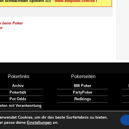
den schwächsten Spielern
aus -
www.888poker.com/de
!
he beim Poker
er
Pokerlinks
Pokerseiten
Archiv
888 Poker
Pokertalk
PartyPoker
Pot Odds
Redkings
elen mit Verantwortung
erwendet Cookies, um dir das beste Surferlebnis zu bieten.
er passe deine
Einstellungen
an.