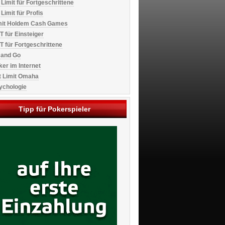
Limit für Fortgeschrittene
Limit für Profis
mit Holdem Cash Games
T für Einsteiger
T für Fortgeschrittene
t and Go
ker im Internet
t Limit Omaha
ychologie
Tipp für Pokerspieler