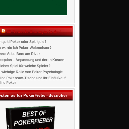
22 Neueste Strategie Artikel
htgeld Poker oder Spielgeld?
e werde ich Poker-Weltmeister?
nne Value Bets am River
ception – Anpassung und deren Kosten
lches Spiel für welche Spieler?
e wichtige Rolle von Poker Psychologie
line Pokercam-Tische und ihr Einfluß auf
line Poker
stenlos für PokerFieber-Besucher