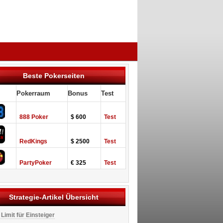
Beste Pokerseiten
Pokerraum
Bonus
Test
888 Poker
$ 600
Test
RedKings
$ 2500
Test
PartyPoker
€ 325
Test
Strategie-Artikel Übersicht
Limit für Einsteiger