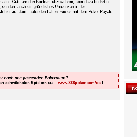
en alles Gute um den Konkurs abzuwehren, aber dazu bedarf es
s, sondern auch ein gründliches Umdenken in der
ch hier auf dem Laufenden halten, wie es mit dem Poker Royale
er noch den passenden Pokerraum?
den schwächsten Spielern
aus -
www.888poker.com/de
!
Ko