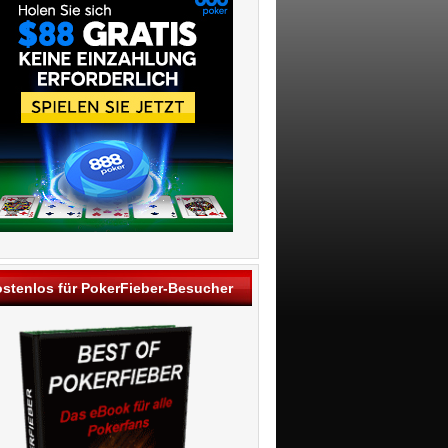
stenlos für PokerFieber-Besucher