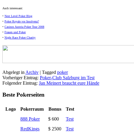
Auch interessant:
•
Next Level Poker Blog
•
Poker Royale vor Insolvenz?
•
Casinos Austria Poker Tour 2008
•
Frauen und Poker
•
Night Race Poker Charity
Abgelegt in
Archiv
| Tagged
poker
Vorheriger Eintrag:
Poker-Club Salzburg im Test
Folgender Eintrag:
Jan Meinert braucht eure Hände
Beste Pokerseiten
Logo
Pokerraum
Bonus
Test
888 Poker
$ 600
Test
RedKings
$ 2500
Test