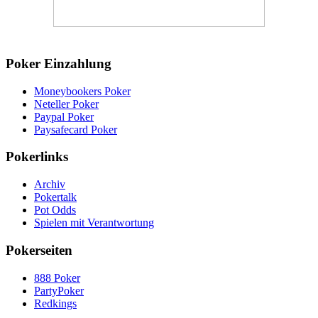
Poker Einzahlung
Moneybookers Poker
Neteller Poker
Paypal Poker
Paysafecard Poker
Pokerlinks
Archiv
Pokertalk
Pot Odds
Spielen mit Verantwortung
Pokerseiten
888 Poker
PartyPoker
Redkings