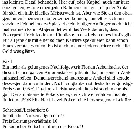
ins kleinste Detail behandelt. Hier auf jedes Kapitel, auch nur kurz
einzugehen, würde einen jeden Rahmen sprengen, da jeder Artikel
für sich ein individuelles Meisterwerk ist. Aber wie Sie an den oben
genannten Themen schon erkennen können, handelt es sich um
spezielle Feinheiten des Spiels, die ein blutiger Anfänger noch nicht
mal erahnen kann. Abgerundet wird das Werk dadurch, dass
Pokerprofi Erich Kollmann Einblicke in das Leben eines Profis gibt.
Für all jene die mit einer solchen Karriere spekulieren kann schon
Eines verraten werden: Es ist auch in einer Pokerkarriere nicht alles
Gold was glänzt.
Fazit
Ein mehr als gelungenes Nachfolgewerk Florian Achenbachs, der
diesmal einen ganzen Autorenstab verpflichtet hat, an seinem Werk
mitzuschreiben. Dementsprechend interessante Artikel sind gerade
deswegen darin zu finden. Nicht zu glauben ist deshalb der günstige
Preis von 9,95 €. Das Preis Leistungsverhältnis ist somit mehr als
gut. Der ambitionierte Pokerspieler, der sich weiterbilden möchte,
findet in „POKER- Next Level Poker“ eine hervorragende Lektüre.
Schreibstil/Lesbarkeit: 8
Inhaltlicher Nutzen allgemein: 9
Preis/Leistungsverhältnis: 10
Persönlicher Fortschritt durch das Buch: 9