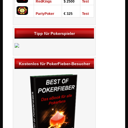
RedKings
$ 2500
Test
PartyPoker
€ 325
Test
Tipp für Pokerspieler
Kostenlos für PokerFieber-Besucher