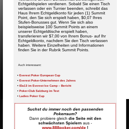
Echtgeldspielen verdienen. Sobald Sie einen Tisch
verlassen oder ein Turnier beenden, schreibt das
Haus Ihrem Echtgeldkonto für jeden (1) Summit
Point, den Sie sich erspielt haben, $0,07 Ihres
Stufen-Bonusses gut. Wenn Sie sich also
beispielsweise 100 Summit Points an einem
unserer Echtgeldtische erspielt haben,
transferieren wir $7,00 von Ihrem Bonus- auf Ihr
Echtgeldkonto, nachdem Sie den Tisch verlassen
haben. Weitere Einzelheiten und Informationen
finden Sie in der Rubrik Summit Points.
Auch interessant:
•
Everest Poker European Cup
•
Everest Poker-Unternehmen des Jahres
•
IDa13 im Everest Ice Camp – Bericht
•
Poker-Club Salzburg im Test
•
Ladies Poker Cup
Suchst du immer noch den passenden
Pokerraum?
Dann probiere gleich
die Seite mit den
schwächsten Spielern
aus -
www.888poker.com/de
!