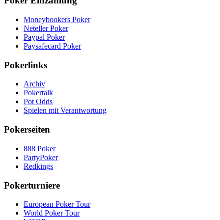
Poker Einzahlung
Moneybookers Poker
Neteller Poker
Paypal Poker
Paysafecard Poker
Pokerlinks
Archiv
Pokertalk
Pot Odds
Spielen mit Verantwortung
Pokerseiten
888 Poker
PartyPoker
Redkings
Pokerturniere
European Poker Tour
World Poker Tour