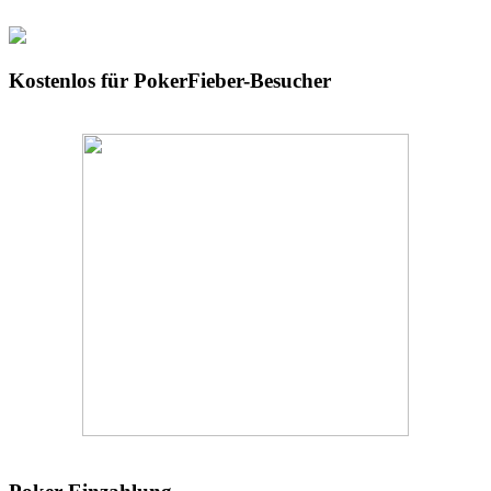
Kostenlos für PokerFieber-Besucher