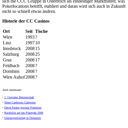
sich die CCC Gruppe in Österreich als eindeutiger Marktführer, was
Pokerlocations betrifft, etabliert und daran wird sich auch in Zukunft
nicht so schnell etwas ändern.
Historie der CC Casinos
Ort
Seit
Tische
Wien
1993
?
Linz
1997
10
Innsbruck
2008
15
Salzburg
2008
25
Graz
2008
17
Feldbach
2008
?
Dornbirn
2008
?
Wien Auhof
2008
?
Auch interessant:
•
2. Unipoker Meisterschaft
•
Neuer Cardroom Cashpoint
•
David Packer gewinnt Pokertour
•
Rückblick auf das Pokerjahr 2008
•
Glücksspielvertrag in Österreich