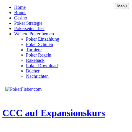
Menü
Home
Bonus
Casino
Poker Strategie
Pokerseiten Test
Weitere Pokerthemen
Poker Einzahlung
Poker Schulen
Turniere
Poker Regeln
Rakeback
Poker Download
Bücher
Nachrichten
CCC auf Expansionskurs