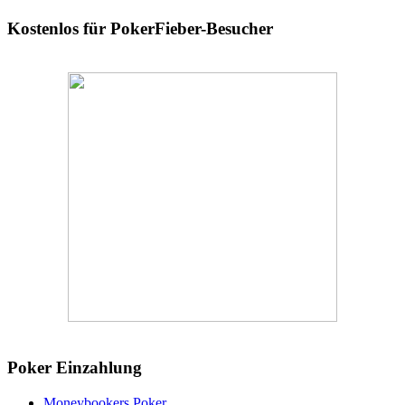
Kostenlos für PokerFieber-Besucher
Poker Einzahlung
Moneybookers Poker