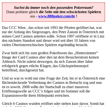
Suchst du immer noch den passenden Pokerraum?
Dann probiere gleich
die Seite mit den schwächsten Spielern
aus -
www.888poker.com/de
!
Das CCC Wien , das schon seit 1993 die Pforten geöffnet hat, war
nur der Anfang des Siegeszuges, den Peter Zanoni in Österreich mit
seinen Card Casinos antreten sollte. Schon 1997 eröffnete er in Linz
den nächsten Standort und dieser wird seit über 10 Jahren von
vielen Oberösterreichischen Spielern regelmäßig besucht.
Zwar hielt sich bis zum großen Pokerboom das „Hinterzimmer“
Image der Card Casinos aber dies tat dem Besucherstrom keinen
Abbruch. Nicht zuletzt deswegen, da sich Zanoni über Jahre
erfolgreich gegen etliche Klagen, das Glückspielmonopol
betreffend, durchgesetzt hat.
Und so war es wohl nur eine Frage der Zeit, bis er in Österreich eine
flächendeckende Verbreitung der Casinos in Betracht zog und nun
ist es soweit. 2008 sollte der Startschuß zu einer massiven
Eröffnungswelle an CCC’s folgen und im Sommer soll die
Expansionswelle ihren Höhepunkt erreichen.
Gleich 6 Casinos wurden eröffnet oder stehen kurz davor. Somit hat