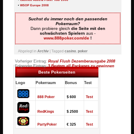
•
WSOP Europe 2008
Suchst du immer noch den passenden
Pokerraum?
Dann probiere gleich
die Seite mit den
schwächsten Spielern
aus -
www.888poker.com/de
!
Abgelegt in
Archiv
| Tagged
casino
,
poker
Vorheriger Eintrag:
Royal Flush Dezemberausgabe 2008
Folgender Eintrag:
3 Beatem all Packages zu gewinnen
Beste Pokerseiten
Logo
Pokerraum
Bonus
Test
888 Poker
$ 600
Test
RedKings
$ 2500
Test
PartyPoker
€ 325
Test