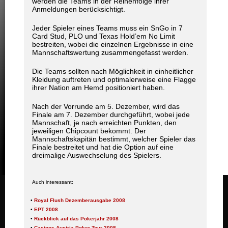
werden die Teams in der Reihenfolge ihrer
Anmeldungen berücksichtigt.
Jeder Spieler eines Teams muss ein SnGo in 7
Card Stud, PLO und Texas Hold’em No Limit
bestreiten, wobei die einzelnen Ergebnisse in eine
Mannschaftswertung zusammengefasst werden.
Die Teams sollten nach Möglichkeit in einheitlicher
Kleidung auftreten und optimalerweise eine Flagge
ihrer Nation am Hemd positioniert haben.
Nach der Vorrunde am 5. Dezember, wird das
Finale am 7. Dezember durchgeführt, wobei jede
Mannschaft, je nach erreichten Punkten, den
jeweiligen Chipcount bekommt. Der
Mannschaftskapitän bestimmt, welcher Spieler das
Finale bestreitet und hat die Option auf eine
dreimalige Auswechselung des Spielers.
Auch interessant:
•
Royal Flush Dezemberausgabe 2008
•
EPT 2008
•
Rückblick auf das Pokerjahr 2008
•
Casinos Austria Poker Tour 2008