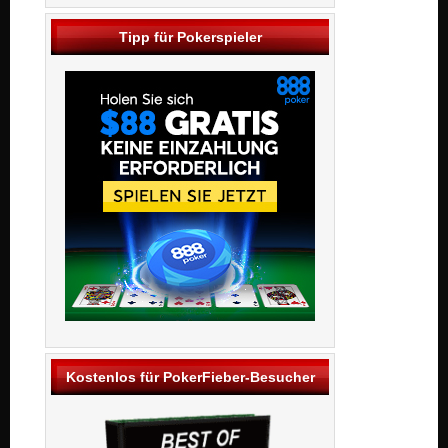
Tipp für Pokerspieler
Kostenlos für PokerFieber-Besucher