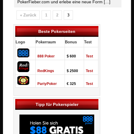
PokerFieber.com und erlebe eine neue Form […]
« Zurück
1
2
3
Beste Pokerseiten
Logo
Pokerraum
Bonus
Test
888 Poker
$ 600
Test
RedKings
$ 2500
Test
PartyPoker
€ 325
Test
Tipp für Pokerspieler