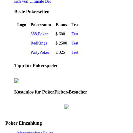
sich von Ultimate Bet
Beste Pokerseiten
Logo
Pokerraum
Bonus
Test
888 Poker
$ 600
Test
RedKings
$ 2500
Test
PartyPoker
€ 325
Test
Tipp für Pokerspieler
Kostenlos für PokerFieber-Besucher
Poker Einzahlung