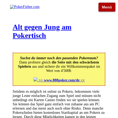
Menü
Alt gegen Jung am
Pokertisch
Suchst du immer noch den passenden Pokerraum?
Dann probiere gleich
die Seite mit den schwächsten
Spielern
aus und sichere dir ein Willkommenspaket im
Wert von 4'500$:
>> www.888poker.com/de <<
Seitdem es möglich ist online zu Pokern, bekommen viele
junge Leute einfachen Zugang zum Spiel und müssen nicht
unbedingt ein Karten Casino finden wo sie spielen können.
Sie können das Spiel ganz einfach von zuhause aus am PC
erlernen und das meist auch noch ohne Risiko. Denn manche
Pokerschulen bieten kostenloses Startkapital an um Pokern zu
lernen. Durch diese Möglichkeiten kamen in den letzten