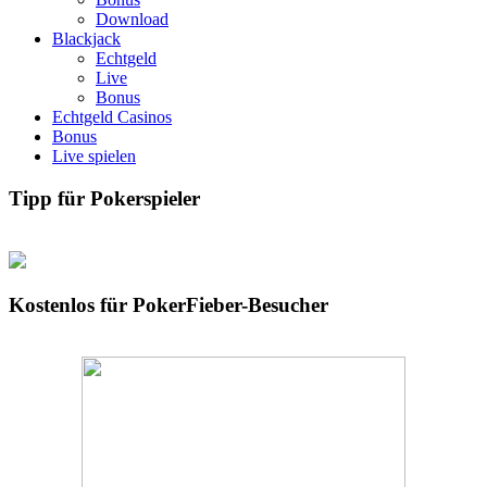
Download
Blackjack
Echtgeld
Live
Bonus
Echtgeld Casinos
Bonus
Live spielen
Tipp für Pokerspieler
Kostenlos für PokerFieber-Besucher