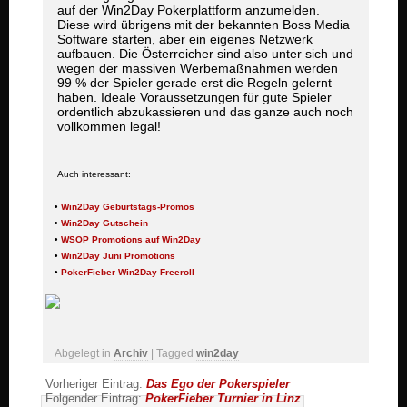
auf der Win2Day Pokerplattform anzumelden.
Diese wird übrigens mit der bekannten Boss Media
Software starten, aber ein eigenes Netzwerk
aufbauen. Die Österreicher sind also unter sich und
wegen der massiven Werbemaßnahmen werden
99 % der Spieler gerade erst die Regeln gelernt
haben. Ideale Voraussetzungen für gute Spieler
ordentlich abzukassieren und das ganze auch noch
vollkommen legal!
Auch interessant:
•
Win2Day Geburtstags-Promos
•
Win2Day Gutschein
•
WSOP Promotions auf Win2Day
•
Win2Day Juni Promotions
•
PokerFieber Win2Day Freeroll
Abgelegt in
Archiv
| Tagged
win2day
Vorheriger Eintrag:
Das Ego der Pokerspieler
Folgender Eintrag:
PokerFieber Turnier in Linz