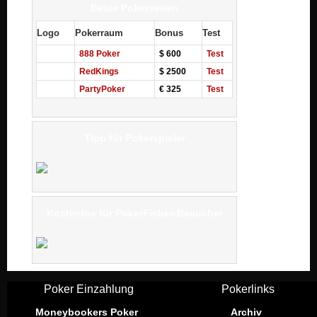
Beste Pokerseiten
Logo
Pokerraum
Bonus
Test
888 Poker
$ 600
Test
RedKings
$ 2500
Test
PartyPoker
€ 325
Test
Tipp für Pokerspieler
Kostenlos für PokerFieber-Besucher
Poker Einzahlung
Pokerlinks
Moneybookers Poker
Archiv