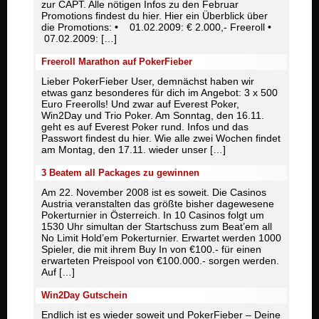
zur CAPT. Alle nötigen Infos zu den Februar
Promotions findest du hier. Hier ein Überblick über
die Promotions: • 01.02.2009: € 2.000,- Freeroll •
07.02.2009: […]
Freeroll Marathon auf PokerFieber
Lieber PokerFieber User, demnächst haben wir
etwas ganz besonderes für dich im Angebot: 3 x 500
Euro Freerolls! Und zwar auf Everest Poker,
Win2Day und Trio Poker. Am Sonntag, den 16.11.
geht es auf Everest Poker rund. Infos und das
Passwort findest du hier. Wie alle zwei Wochen findet
am Montag, den 17.11. wieder unser […]
3 Beatem all Packages zu gewinnen
Am 22. November 2008 ist es soweit. Die Casinos
Austria veranstalten das größte bisher dagewesene
Pokerturnier in Österreich. In 10 Casinos folgt um
1530 Uhr simultan der Startschuss zum Beat’em all
No Limit Hold’em Pokerturnier. Erwartet werden 1000
Spieler, die mit ihrem Buy In von €100.- für einen
erwarteten Preispool von €100.000.- sorgen werden.
Auf […]
Win2Day Gutschein
Endlich ist es wieder soweit und PokerFieber – Deine