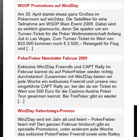
WSOP Promotions auf Win2Day
Am 20. April startet etwas ganz Großes im
Pokerroom auf win2day: Die Satellites für eine
Teilnahme am WSOP Main Event 2009. Dabei wird
es wirklich glamourös, denn Sie spielen um ein
Turnier-Ticket für die Poker Weltmeisterschaft Anfang
Juli in Las Vegas. Zum Turnier-Ticket im Wert von
$10.000 kommen noch € 2.500,– Reisegeld für Flug
und […]
PokerFieber Newsletter Februar 2009
Exklusive Win2Day Freerolls und CAPT Rally Im
Februar kannst du auf PokerFieber wieder richtig
durchstarten! Zusammen mit Win2Day bieten wir
jede Woche ein exklusives Freeroll und unsere neu
eingeführte CAPT Rally an, bei der du ein Ticket im
Wert von 500 Euro für die Casinos Austria Poker
Tour gewinnen kannst. Bei TrioPoker gibt es wieder
[…]
Win2Day Geburtstags-Promos
Win2Day wird ein Jahr alt und feiert – PokerFieber
feiert mit! Den ganzen Februar hindurch gibt es
spezielle Promotions, unter anderem jede Woche
das exklusive PokerFieber Freeroll sowie eine Ralley