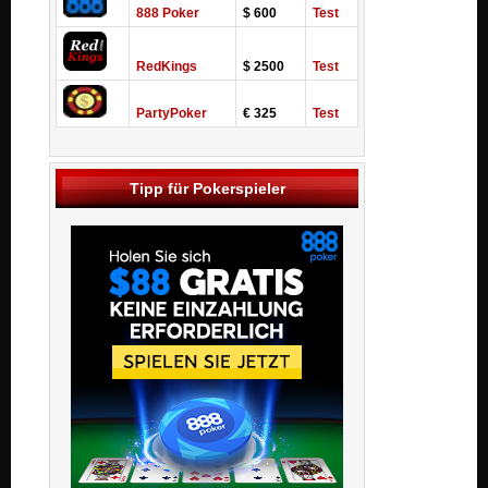
888 Poker
$ 600
Test
RedKings
$ 2500
Test
PartyPoker
€ 325
Test
Tipp für Pokerspieler