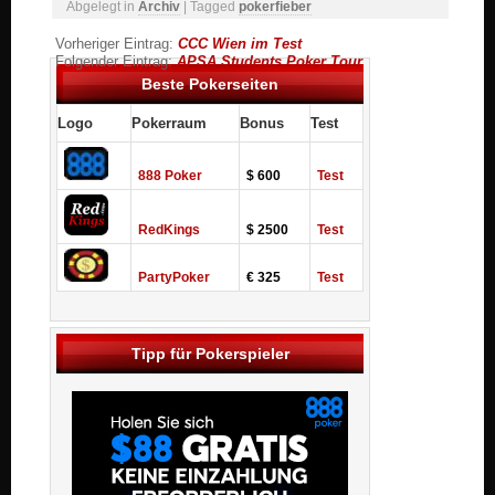
Abgelegt in
Archiv
| Tagged
pokerfieber
Vorheriger Eintrag:
CCC Wien im Test
Folgender Eintrag:
APSA Students Poker Tour
Beste Pokerseiten
Logo
Pokerraum
Bonus
Test
888 Poker
$ 600
Test
RedKings
$ 2500
Test
PartyPoker
€ 325
Test
Tipp für Pokerspieler