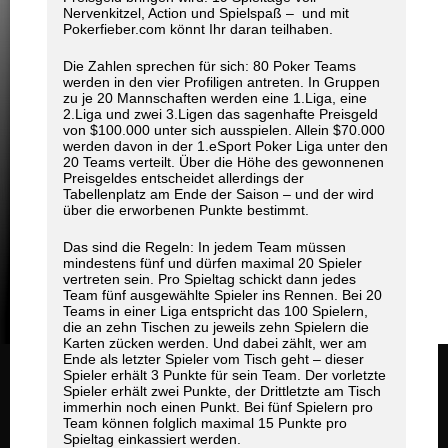
Nervenkitzel, Action und Spielspaß – und mit
Pokerfieber.com könnt Ihr daran teilhaben.
Die Zahlen sprechen für sich: 80 Poker Teams
werden in den vier Profiligen antreten. In Gruppen
zu je 20 Mannschaften werden eine 1.Liga, eine
2.Liga und zwei 3.Ligen das sagenhafte Preisgeld
von $100.000 unter sich ausspielen. Allein $70.000
werden davon in der 1.eSport Poker Liga unter den
20 Teams verteilt. Über die Höhe des gewonnenen
Preisgeldes entscheidet allerdings der
Tabellenplatz am Ende der Saison – und der wird
über die erworbenen Punkte bestimmt.
Das sind die Regeln: In jedem Team müssen
mindestens fünf und dürfen maximal 20 Spieler
vertreten sein. Pro Spieltag schickt dann jedes
Team fünf ausgewählte Spieler ins Rennen. Bei 20
Teams in einer Liga entspricht das 100 Spielern,
die an zehn Tischen zu jeweils zehn Spielern die
Karten zücken werden. Und dabei zählt, wer am
Ende als letzter Spieler vom Tisch geht – dieser
Spieler erhält 3 Punkte für sein Team. Der vorletzte
Spieler erhält zwei Punkte, der Drittletzte am Tisch
immerhin noch einen Punkt. Bei fünf Spielern pro
Team können folglich maximal 15 Punkte pro
Spieltag einkassiert werden.