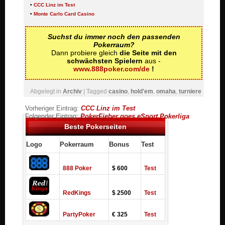
•
CCC Linz im Test
•
Monte Carlo Card Casino
Suchst du immer noch den passenden
Pokerraum?
Dann probiere gleich
die Seite mit den
schwächsten Spielern
aus -
www.888poker.com/de
!
Abgelegt in
Archiv
| Tagged
casino
,
hold'em
,
omaha
,
turniere
Vorheriger Eintrag:
CCC Linz im Test
Folgender Eintrag:
PokerFieber goes eSport Pokerliga
Beste Pokerseiten
Logo
Pokerraum
Bonus
Test
888 Poker
$ 600
Test
RedKings
$ 2500
Test
PartyPoker
€ 325
Test