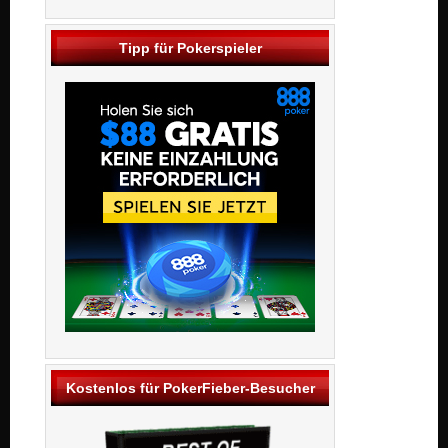
Tipp für Pokerspieler
Kostenlos für PokerFieber-Besucher