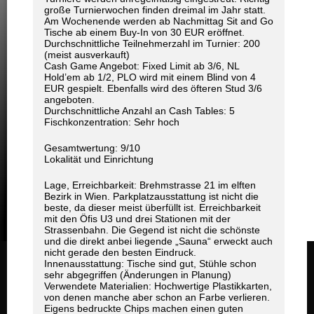
große Turnierwochen finden dreimal im Jahr statt.
Am Wochenende werden ab Nachmittag Sit and Go
Tische ab einem Buy-In von 30 EUR eröffnet.
Durchschnittliche Teilnehmerzahl im Turnier: 200
(meist ausverkauft)
Cash Game Angebot: Fixed Limit ab 3/6, NL
Hold’em ab 1/2, PLO wird mit einem Blind von 4
EUR gespielt. Ebenfalls wird des öfteren Stud 3/6
angeboten.
Durchschnittliche Anzahl an Cash Tables: 5
Fischkonzentration: Sehr hoch
Gesamtwertung: 9/10
Lokalität und Einrichtung
Lage, Erreichbarkeit: Brehmstrasse 21 im elften
Bezirk in Wien. Parkplatzausstattung ist nicht die
beste, da dieser meist überfüllt ist. Erreichbarkeit
mit den Öfis U3 und drei Stationen mit der
Strassenbahn. Die Gegend ist nicht die schönste
und die direkt anbei liegende „Sauna“ erweckt auch
nicht gerade den besten Eindruck.
Innenausstattung: Tische sind gut, Stühle schon
sehr abgegriffen (Änderungen in Planung)
Verwendete Materialien: Hochwertige Plastikkarten,
von denen manche aber schon an Farbe verlieren.
Eigens bedruckte Chips machen einen guten