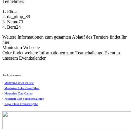
Teilnehmer:
1. Ida13
2. da_pimp_89
3. Nemo79
4. Bern24
Weitere Informationen zum gesamten Ablauf des Turniers findet Ihr
hier:
Montesino Webseite
Oder findet weitere Informationen zum Teamchallenge Event in
unserem Eventkalender
Auch interessant:
•
Montesino Wien im Test
•
Montesino Poker Grand Slam
•
Montesino Card Casino
•
Pokertreff-Linz Sommerchallenge
•
Royal Flush Februarausgabe