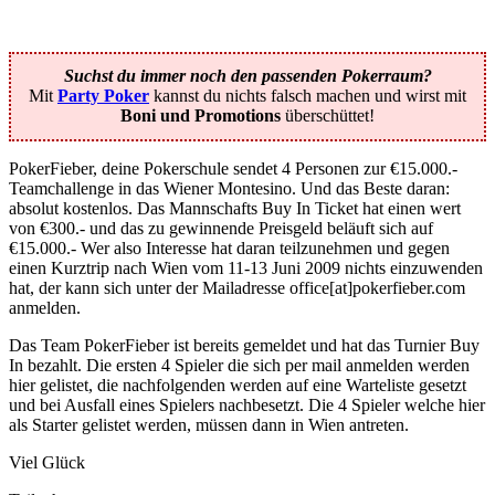
Suchst du immer noch den passenden Pokerraum?
Mit
Party Poker
kannst du nichts falsch machen und wirst mit
Boni und Promotions
überschüttet!
PokerFieber, deine Pokerschule sendet 4 Personen zur €15.000.-
Teamchallenge in das Wiener Montesino. Und das Beste daran:
absolut kostenlos. Das Mannschafts Buy In Ticket hat einen wert
von €300.- und das zu gewinnende Preisgeld beläuft sich auf
€15.000.- Wer also Interesse hat daran teilzunehmen und gegen
einen Kurztrip nach Wien vom 11-13 Juni 2009 nichts einzuwenden
hat, der kann sich unter der Mailadresse office[at]pokerfieber.com
anmelden.
Das Team PokerFieber ist bereits gemeldet und hat das Turnier Buy
In bezahlt. Die ersten 4 Spieler die sich per mail anmelden werden
hier gelistet, die nachfolgenden werden auf eine Warteliste gesetzt
und bei Ausfall eines Spielers nachbesetzt. Die 4 Spieler welche hier
als Starter gelistet werden, müssen dann in Wien antreten.
Viel Glück