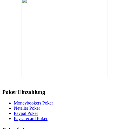
Poker Einzahlung
Moneybookers Poker
Neteller Poker
Paypal Poker
Paysafecard Poker