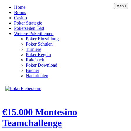
Menü
Home
Bonus
Casino
Poker Strategie
Pokerseiten Test
Weitere Pokerthemen
Poker Einzahlung
Poker Schulen
Turniere
Poker Regeln
Rakeback
Poker Download
Bücher
Nachrichten
€15.000 Montesino
Teamchallenge