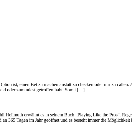
Option ist, einen Bet zu machen anstatt zu checken oder nur zu callen.
 seid oder zumindest getroffen habt. Somit […]
hil Hellmuth erwähnt es in seinem Buch „Playing Like the Pros“. Rege
d an 365 Tagen im Jahr geöffnet und es besteht immer die Möglichkeit