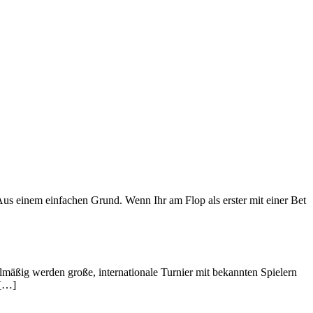
 Aus einem einfachen Grund. Wenn Ihr am Flop als erster mit einer Bet
lmäßig werden große, internationale Turnier mit bekannten Spielern
 […]