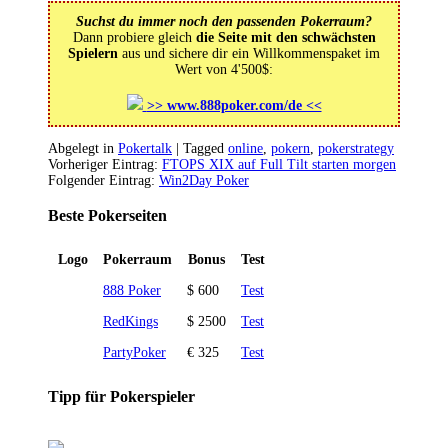
Suchst du immer noch den passenden Pokerraum?
Dann probiere gleich
die Seite mit den schwächsten
Spielern
aus und sichere dir ein Willkommenspaket im
Wert von 4'500$:
>> www.888poker.com/de <<
Abgelegt in
Pokertalk
| Tagged
online
,
pokern
,
pokerstrategy
Vorheriger Eintrag:
FTOPS XIX auf Full Tilt starten morgen
Folgender Eintrag:
Win2Day Poker
Beste Pokerseiten
Logo
Pokerraum
Bonus
Test
888 Poker
$ 600
Test
RedKings
$ 2500
Test
PartyPoker
€ 325
Test
Tipp für Pokerspieler