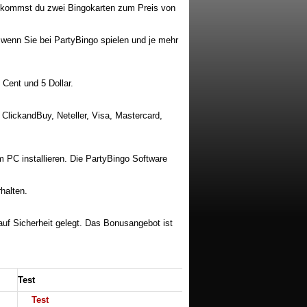
 bekommst du zwei Bingokarten zum Preis von
wenn Sie bei PartyBingo spielen und je mehr
Cent und 5 Dollar.
lickandBuy, Neteller, Visa, Mastercard,
 PC installieren. Die PartyBingo Software
halten.
f Sicherheit gelegt. Das Bonusangebot ist
Test
Test