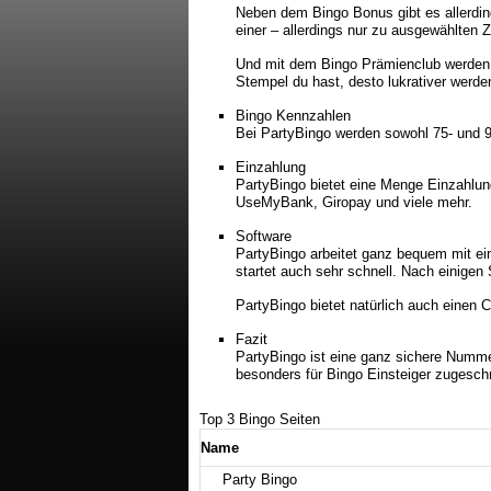
Neben dem Bingo Bonus gibt es allerdin
einer – allerdings nur zu ausgewählten Z
Und mit dem Bingo Prämienclub werden d
Stempel du hast, desto lukrativer werd
Bingo Kennzahlen
Bei PartyBingo werden sowohl 75- und 9
Einzahlung
PartyBingo bietet eine Menge Einzahlun
UseMyBank, Giropay und viele mehr.
Software
PartyBingo arbeitet ganz bequem mit ei
startet auch sehr schnell. Nach einigen 
PartyBingo bietet natürlich auch einen
Fazit
PartyBingo ist eine ganz sichere Numme
besonders für Bingo Einsteiger zugeschni
Top 3 Bingo Seiten
Name
Party Bingo