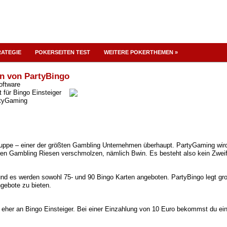
RATEGIE
POKERSEITEN TEST
WEITERE POKERTHEMEN
»
n von PartyBingo
oftware
 für Bingo Einsteiger
rtyGaming
uppe – einer der größten Gambling Unternehmen überhaupt. PartyGaming wird
eren Gambling Riesen verschmolzen, nämlich Bwin. Es besteht also kein Zweif
 und es werden sowohl 75- und 90 Bingo Karten angeboten. PartyBingo legt gr
gebote zu bieten.
h eher an Bingo Einsteiger. Bei einer Einzahlung von 10 Euro bekommst du ei