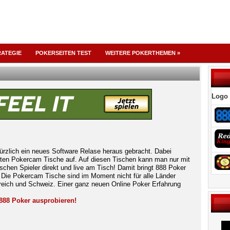
RATEGIE
POKERSEITEN TEST
WEITERE POKERTHEMEN
»
Logo
ürzlich ein neues Software Relase heraus gebracht. Dabei
ten Pokercam Tische auf. Auf diesen Tischen kann man nur mit
schen Spieler direkt und live am Tisch! Damit bringt 888 Poker
. Die Pokercam Tische sind im Moment nicht für alle Länder
erreich und Schweiz. Einer ganz neuen Online Poker Erfahrung
888 Poker ausprobieren!