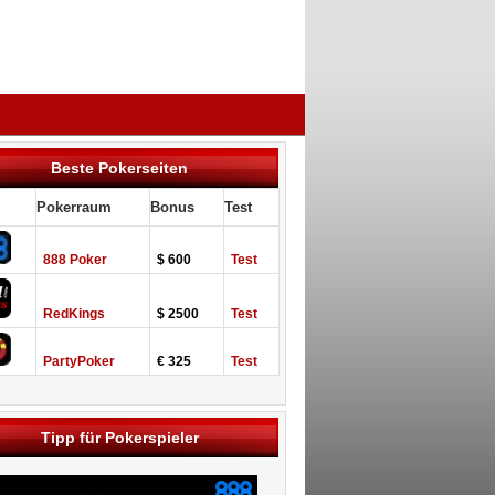
Beste Pokerseiten
Pokerraum
Bonus
Test
888 Poker
$ 600
Test
RedKings
$ 2500
Test
PartyPoker
€ 325
Test
Tipp für Pokerspieler