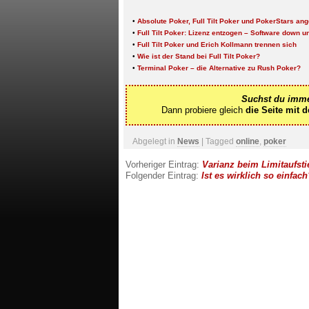
•
Absolute Poker, Full Tilt Poker und PokerStars ang
•
Full Tilt Poker: Lizenz entzogen – Software down un
•
Full Tilt Poker und Erich Kollmann trennen sich
•
Wie ist der Stand bei Full Tilt Poker?
•
Terminal Poker – die Alternative zu Rush Poker?
Suchst du imm
Dann probiere gleich
die Seite mit 
Abgelegt in
News
| Tagged
online
,
poker
Vorheriger Eintrag:
Varianz beim Limitaufsti
Folgender Eintrag:
Ist es wirklich so einfach