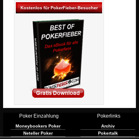
Kostenlos für PokerFieber-Besucher
Poker Einzahlung
Pokerlinks
Moneybookers Poker
Archiv
Neteller Poker
Pokertalk