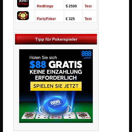
RedKings
$ 2500
Test
PartyPoker
€ 325
Test
Tipp für Pokerspieler