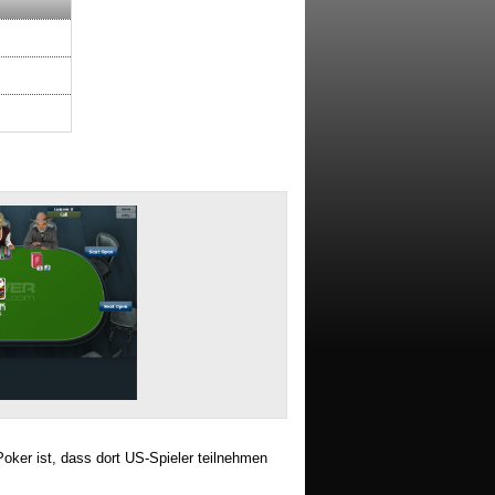
Poker ist, dass dort US-Spieler teilnehmen