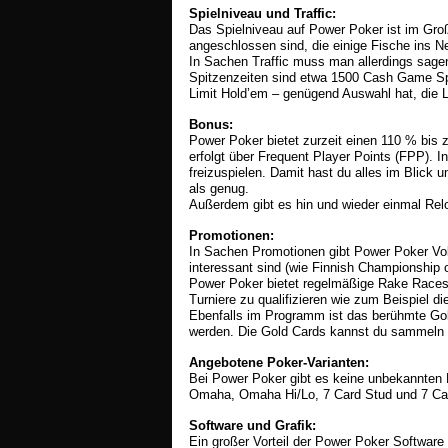
Spielniveau und Traffic:
Das Spielniveau auf Power Poker ist im Gro
angeschlossen sind, die einige Fische ins Ne
In Sachen Traffic muss man allerdings sagen
Spitzenzeiten sind etwa 1500 Cash Game Spie
Limit Hold’em – genügend Auswahl hat, die Lu
Bonus:
Power Poker bietet zurzeit einen 110 % bis z
erfolgt über Frequent Player Points (FPP). 
freizuspielen. Damit hast du alles im Blick
als genug.
Außerdem gibt es hin und wieder einmal Relo
Promotionen:
In Sachen Promotionen gibt Power Poker Voll
interessant sind (wie Finnish Championship o
Power Poker bietet regelmäßige Rake Races 
Turniere zu qualifizieren wie zum Beispiel d
Ebenfalls im Programm ist das berühmte Gol
werden. Die Gold Cards kannst du sammeln u
Angebotene Poker-Varianten:
Bei Power Poker gibt es keine unbekannten E
Omaha, Omaha Hi/Lo, 7 Card Stud und 7 Car
Software und Grafik:
Ein großer Vorteil der Power Poker Software 