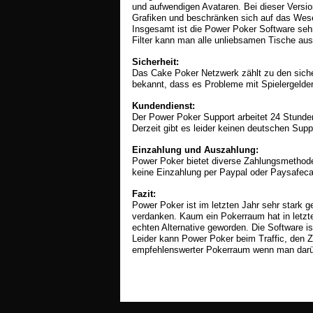
und aufwendigen Avataren. Bei dieser Versi
Grafiken und beschränken sich auf das Wese
Insgesamt ist die Power Poker Software sehr
Filter kann man alle unliebsamen Tische au
Sicherheit:
Das Cake Poker Netzwerk zählt zu den siche
bekannt, dass es Probleme mit Spielergelder
Kundendienst:
Der Power Poker Support arbeitet 24 Stunden 
Derzeit gibt es leider keinen deutschen Supp
Einzahlung und Auszahlung:
Power Poker bietet diverse Zahlungsmethode
keine Einzahlung per Paypal oder Paysafeca
Fazit:
Power Poker ist im letzten Jahr sehr stark
verdanken. Kaum ein Pokerraum hat in letzt
echten Alternative geworden. Die Software is
Leider kann Power Poker beim Traffic, den Z
empfehlenswerter Pokerraum wenn man darü