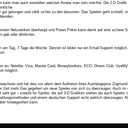
on kann man auch einstellen welches Avatar man sein möchte. Die 2-D Grafi
ntliche.
 gut gelungen und zählt sicher zu den besseren. Das Spielen geht schnell, mu
sblenden.
rsten Netzwerken überhaupt und Power Poker kann damit auf eine sichere Sof
n gab oder ähnliches.
am Tag, 7 Tage die Woche. Derzeit ist leider nur ein Email-Support möglich. Di
ort.
n an: Neteller, Visa, Master Card, Moneybookers, ECO, Diners Club, UseMyW
rd möglich.
 gewachsen und hat dies vor allem dem Auftreten ihres Aushängepros Ziigmund
er Zeit mehr Gas gegeben um neue Spieler von sich zu überzeugen. Auch im 
t sehr gut – sowohl für Spieler, die auf 3-D Grafiken stehen als auch Spieler,
ahlungsmethoden und einem deutschen Support nicht wirklich überzeugen. All
ber hinwegsehen kann.