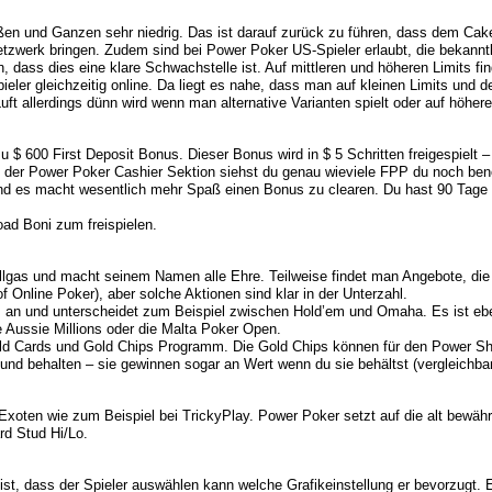
ßen und Ganzen sehr niedrig. Das ist darauf zurück zu führen, dass dem Cak
tzwerk bringen. Zudem sind bei Power Poker US-Spieler erlaubt, die bekanntli
, dass dies eine klare Schwachstelle ist. Auf mittleren und höheren Limits f
ler gleichzeitig online. Da liegt es nahe, dass man auf kleinen Limits und d
ft allerdings dünn wird wenn man alternative Varianten spielt oder auf höhere
u $ 600 First Deposit Bonus. Dieser Bonus wird in $ 5 Schritten freigespielt 
In der Power Poker Cashier Sektion siehst du genau wieviele FPP du noch ben
 und es macht wesentlich mehr Spaß einen Bonus zu clearen. Du hast 90 Tage 
ad Boni zum freispielen.
gas und macht seinem Namen alle Ehre. Teilweise findet man Angebote, die vi
f Online Poker), aber solche Aktionen sind klar in der Unterzahl.
an und unterscheidet zum Beispiel zwischen Hold’em und Omaha. Es ist eben
ie Aussie Millions oder die Malta Poker Open.
d Cards und Gold Chips Programm. Die Gold Chips können für den Power Sho
nd behalten – sie gewinnen sogar an Wert wenn du sie behältst (vergleichba
xoten wie zum Beispiel bei TrickyPlay. Power Poker setzt auf die alt bewäh
d Stud Hi/Lo.
ist, dass der Spieler auswählen kann welche Grafikeinstellung er bevorzugt. E