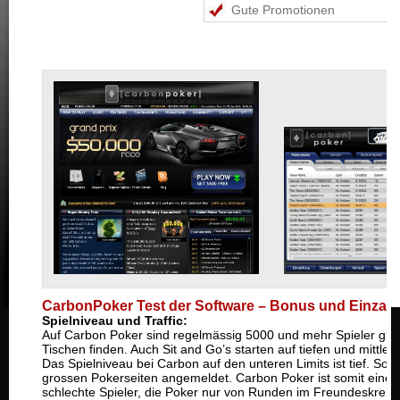
Gute Promotionen
CarbonPoker Test der Software – Bonus und Einzah
Spielniveau und Traffic:
Auf Carbon Poker sind regelmässig 5000 und mehr Spieler glei
Tischen finden. Auch Sit and Go’s starten auf tiefen und mittle
Das Spielniveau bei Carbon auf den unteren Limits ist tief. So 
grossen Pokerseiten angemeldet. Carbon Poker ist somit eine 
schlechte Spieler, die Poker nur von Runden im Freundeskreis