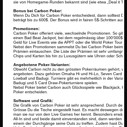
sie von Homegame-Runden bekannt sind (wie etwa „Deal it Twice
Bonus bei Carbon Poker:
Wenn Du Dich für Carbon Poker entscheidest, dann solltest D
beträgt bis zu 600$. Der Bonus wird in fairen 5$-Schritten au
Promotionen:
Carbon Poker offeriert viele, wechselnde Promotionen. So gibt
einen Bad Beat Jackpot, bei dem regelmässig über 100‘000$ g
Geld für Live Events wie die APPT oder die World Poker Tour WPT
Nebst den Promotionen sammelst Du bei Carbon Poker beim po
Prämien eintauschen. Die Liste der Prämien ist sehr umfangreic
Chips und Karten bis hin zu Luxusgütern wie Uhren oder Schm
Angebotene Poker-Varianten:
Obwohl Carbon nicht zu den grössten Pokerräumen gehört, wer
angeboten. Dazu gehören Omaha Hi und Hi-Lo, Seven Card Stud 
Lowball und Badugi. Turniere gibt es mehrheitlich in der Var
Badugi und 5 Card Draw-Pokerturniere spielen.
Nebst Poker bietet Carbon auch Glücksspiele wie Blackjack, Ro
Poker entscheiden.
Software und Grafik:
Die Grafik von Carbon Poker ist sehr ansprechend. Durch den E
Grösse Du die Tische eingestellt hast. Es macht deswegen dopp
man sie nur von den Live Games her kennt. Besonders erwähnen
All-In sind und beide damit einverstanden sind, dann werden d
einem der Durchgänge seine Outs zu treffen. Zudem hast Du – e