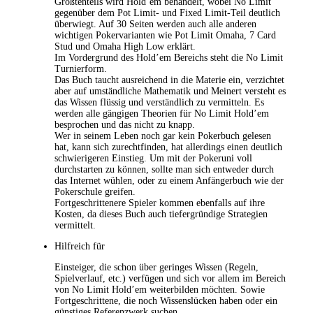
Größtenteils wird Hold’em behandelt, wobei No Limit
gegenüber dem Pot Limit- und Fixed Limit-Teil deutlich
überwiegt. Auf 30 Seiten werden auch alle anderen
wichtigen Pokervarianten wie Pot Limit Omaha, 7 Card
Stud und Omaha High Low erklärt.
Im Vordergrund des Hold’em Bereichs steht die No Limit
Turnierform.
Das Buch taucht ausreichend in die Materie ein, verzichtet
aber auf umständliche Mathematik und Meinert versteht es
das Wissen flüssig und verständlich zu vermitteln. Es
werden alle gängigen Theorien für No Limit Hold’em
besprochen und das nicht zu knapp.
Wer in seinem Leben noch gar kein Pokerbuch gelesen
hat, kann sich zurechtfinden, hat allerdings einen deutlich
schwierigeren Einstieg. Um mit der Pokeruni voll
durchstarten zu können, sollte man sich entweder durch
das Internet wühlen, oder zu einem Anfängerbuch wie der
Pokerschule greifen.
Fortgeschrittenere Spieler kommen ebenfalls auf ihre
Kosten, da dieses Buch auch tiefergründige Strategien
vermittelt.
Hilfreich für
Einsteiger, die schon über geringes Wissen (Regeln,
Spielverlauf, etc.) verfügen und sich vor allem im Bereich
von No Limit Hold’em weiterbilden möchten. Sowie
Fortgeschrittene, die noch Wissenslücken haben oder ein
günstiges Referenzwerk suchen.